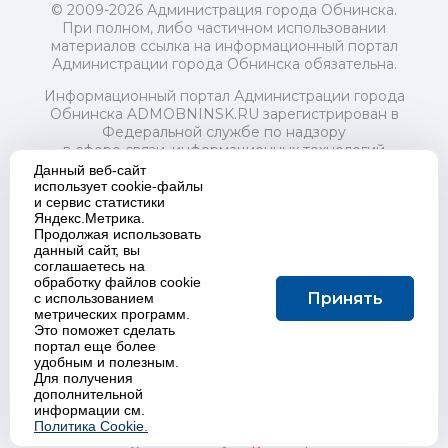
© 2009-2026 Администрация города Обнинска.
При полном, либо частичном использовании
материалов ссылка на информационный портал
Администрации города Обнинска обязательна.
Информационный портал Администрации города
Обнинска ADMOBNINSK.RU зарегистрирован в
Федеральной службе по надзору
в сфере связи, информационных технологий
и массовых коммуникаций (Роскомнадзор) 24 июля
Данный веб-сайт
2018 года.
использует cookie-файлы
и сервис статистики
Свидетельство о регистрации Эл № ФС77-73321
Яндекс.Метрика.
Продолжая использовать
Учредитель: Администрация (исполнительно-
данный сайт, вы
распорядительный орган) городского округа "Город
соглашаетесь на
Обнинск". Главный редактор: Байкова Е.А.
обработку файлов cookie
Адрес электронной почты Редакции:
Принять
с использованием
redactor@admobninsk.ru
метрических программ.
Телефон Редакции: +7 (484) 395-85-85
Это поможет сделать
Настоящий ресурс содержит материалы 18+
портал еще более
Политика в отношении обработки персональных
удобным и полезным.
Для получения
данных
дополнительной
информации см.
Политика Cookie.