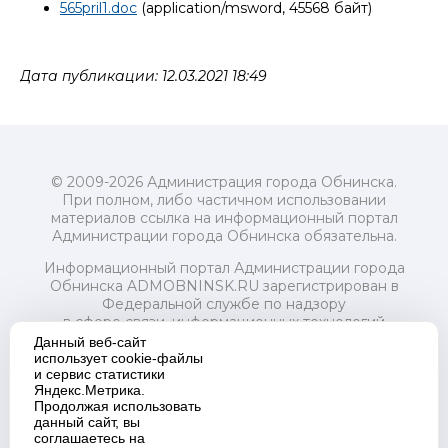
565pril1.doc
(application/msword, 45568 байт)
Дата публикации: 12.03.2021 18:49
© 2009-2026 Администрация города Обнинска.
При полном, либо частичном использовании
материалов ссылка на информационный портал
Администрации города Обнинска обязательна.
Информационный портал Администрации города
Обнинска ADMOBNINSK.RU зарегистрирован в
Федеральной службе по надзору
в сфере связи, информационных технологий
и массовых коммуникаций (Роскомнадзор) 24 июля
Данный веб-сайт
2018 года.
использует cookie-файлы
и сервис статистики
Свидетельство о регистрации Эл № ФС77-73321
Яндекс.Метрика.
Продолжая использовать
Учредитель: Администрация (исполнительно-
данный сайт, вы
распорядительный орган) городского округа "Город
соглашаетесь на
Обнинск". Главный редактор: Байкова Е.А.