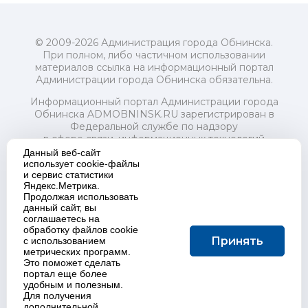
© 2009-2026 Администрация города Обнинска.
При полном, либо частичном использовании
материалов ссылка на информационный портал
Администрации города Обнинска обязательна.
Информационный портал Администрации города
Обнинска ADMOBNINSK.RU зарегистрирован в
Федеральной службе по надзору
в сфере связи, информационных технологий
и массовых коммуникаций (Роскомнадзор) 24 июля
Данный веб-сайт
2018 года.
использует cookie-файлы
и сервис статистики
Свидетельство о регистрации Эл № ФС77-73321
Яндекс.Метрика.
Продолжая использовать
Учредитель: Администрация (исполнительно-
данный сайт, вы
распорядительный орган) городского округа "Город
соглашаетесь на
Обнинск". Главный редактор: Байкова Е.А.
обработку файлов cookie
Адрес электронной почты Редакции:
Принять
с использованием
redactor@admobninsk.ru
метрических программ.
Телефон Редакции: +7 (484) 395-85-85
Это поможет сделать
Настоящий ресурс содержит материалы 18+
портал еще более
Политика в отношении обработки персональных
удобным и полезным.
Для получения
данных
дополнительной