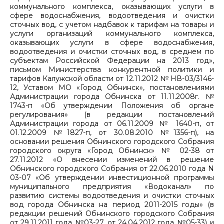
коммунального комплекса, оказывающих услуги в
сфере водоснабжения, водоотведения и очистки
сточных вод, с учетом надбавок к тарифам на товары и
услуги организаций коммунального комплекса,
оказывающих услуги в сфере водоснабжения,
водоотведения и очистки сточных вод, в среднем по
субъектам Российской Федерации на 2013 год»,
письмом Министерства конкурентной политики и
тарифов Калужской области от 12.11.2012 № НВ-03/3146-
12, Уставом МО «Город Обнинск», постановлениями
Администрации города Обнинска от 11.11.2008г. №
1743-п «Об утверждении Положения об органе
регулирования» (в редакции постановлений
Администрации города от 06.11.2009 № 1640-п, от
01.12.2009 №1827-п, от 30.08.2010 №1356-п), на
основании решения Обнинского городского Собрания
городского округа «Город Обнинск» № 02-38 от
27.11.2012 «О внесении изменений в решение
Обнинского городского Собрания от 22.06.2010 года N
03-07 «Об утверждении инвестиционной программы
муниципального предприятия «Водоканал» по
развитию системы водоотведения и очистки сточных
вод города Обнинска на период 2011-2015 годы» (в
редакции решений Обнинского городского Собрания
от 29.11.2011 года №03-27, от 24.04.2012 года №05-33) и