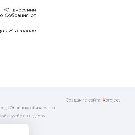
п «О внесении
о Собрания от
а Т.Н. Леонова
Создание сайта:
K
project
рода Обнинска обязательна.
ой службе по надзору