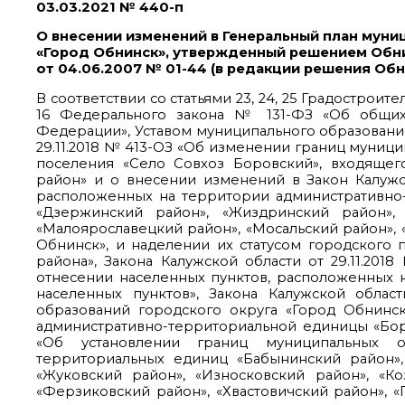
03.03.2021 № 440-п
О внесении изменений в Генеральный план муни
«Город Обнинск», утвержденный решением Обн
от 04.06.2007 № 01-44 (в редакции решения Обн
В соответствии со статьями 23, 24, 25 Градостроит
16 Федерального закона № 131-ФЗ «Об общих
Федерации», Уставом муниципального образования
29.11.2018 № 413-ОЗ «Об изменении границ муниц
поселения «Село Совхоз Боровский», входящег
район» и о внесении изменений в Закон Калужс
расположенных на территории административно-
«Дзержинский район», «Жиздринский район», 
«Малоярославецкий район», «Мосальский район», «
Обнинск», и наделении их статусом городского п
района», Закона Калужской области от 29.11.20
отнесении населенных пунктов, расположенных н
населенных пунктов», Закона Калужской облас
образований городского округа «Город Обнинск
административно-территориальной единицы «Бор
«Об установлении границ муниципальных о
территориальных единиц «Бабынинский район»,
«Жуковский район», «Износковский район», «Ко
«Ферзиковский район», «Хвастовичский район», «