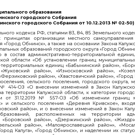
ципального образования
инского городского Собрания
инского городского Собрания от 10.12.2013 № 02-50)
ельного кодекса РФ, статьями 83, 84, 85 Земельного коде
 принципах организации местного самоуправления
 «Город Обнинск», а также на основании Закона Калужс
ипальных образований городского округа «Город Обнинс
о в состав административно-территориальной едини
кой области «Об установлении границ муниципальных
территориальных единиц «Бабынинский район», «Боро
«Жуковский район», «Износковский район», «Козел
Ферзиковский район», «Хвастовичский район», «Город К
оселения, сельского поселения, городского округа, 
18 № 414-ОЗ «О внесении изменений в Закон Калужск
а территории Калужской области, к категории городс
ти от 31.12.2019 № 557-ОЗ «Об изменении границ 
» и сельского поселения «Деревня Кривское», входя
овский район», и о внесении изменений в Закон Кал
бразований, расположенных на территории адми
 «Боровский район», «Дзержинский район», «Жиздри
зельский район», «Малоярославецкий район», «Мосал
Город Калуга», «Город Обнинск», и наделении их стату