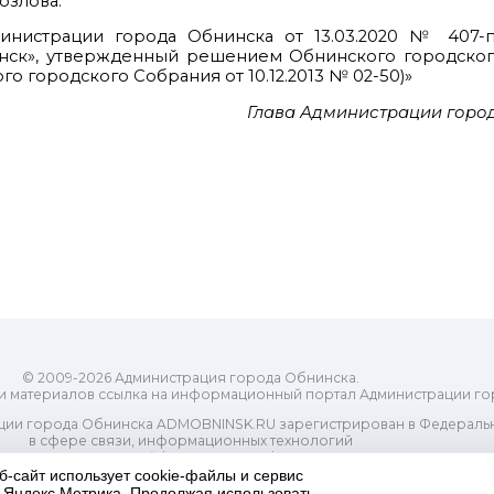
озлова.
министрации города Обнинска от 13.03.2020 № 407-
нск», утвержденный решением Обнинского городског
о городского Собрания от 10.12.2013 № 02-50)»
Глава Администрации город
© 2009-2026 Администрация города Обнинска.
и материалов ссылка на информационный портал Администрации го
ии города Обнинска ADMOBNINSK.RU зарегистрирован в Федеральн
в сфере связи, информационных технологий
ассовых коммуникаций (Роскомнадзор) 24 июля 2018 года.
Свидетельство о регистрации Эл № ФС77-73321
б-сайт использует cookie-файлы и сервис
и Яндекс.Метрика. Продолжая использовать