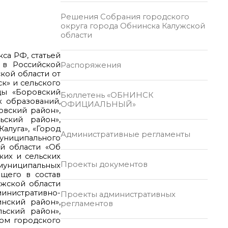
Решения Собрания городского
округа города Обнинска Калужской
области
кса РФ, статьей
 в Российской
Распоряжения
кой области от
к» и сельского
цы «Боровский
Бюллетень «ОБНИНСК
 образований,
ОФИЦИАЛЬНЫЙ»
вский район»,
ьский район»,
алуга», «Город
Административные регламенты
муниципального
ой области «Об
ких и сельских
Проекты документов
муниципальных
щего в состав
ужской области
нистративно-
Проекты административных
нский район»,
регламентов
ьский район»,
сом городского