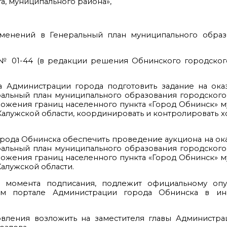
а, муниципального района»,
изменений в Генеральный план муниципального образ
 № 01-44 (в редакции решения Обнинского городског
а Администрации города подготовить задание на ока
альный план муниципального образования городского
ложения границ населенного пункта «Город Обнинск» 
Калужской области, координировать и контролировать 
ода Обнинска обеспечить проведение аукциона на ока
альный план муниципального образования городского
ложения границ населенного пункта «Город Обнинск» 
алужской области.
 с момента подписания, подлежит официальному оп
м портале Администрации города Обнинска в ин
овления возложить на заместителя главы Администра