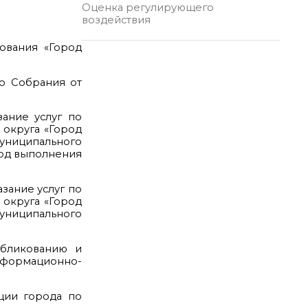
Оценка регулирующего
воздействия
ования «Город
о Собрания от
зание услуг по
 округа «Город
муниципального
ход выполнения
зание услуг по
 округа «Город
муниципального
убликованию и
формационно-
ции города по