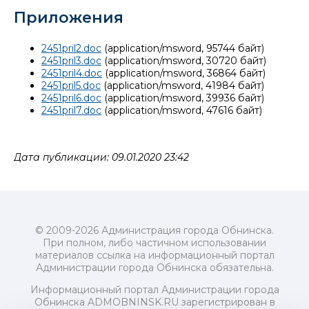
Приложения
2451pril2.doc
(application/msword, 95744 байт)
2451pril3.doc
(application/msword, 30720 байт)
2451pril4.doc
(application/msword, 36864 байт)
2451pril5.doc
(application/msword, 41984 байт)
2451pril6.doc
(application/msword, 39936 байт)
2451pril7.doc
(application/msword, 47616 байт)
Дата публикации: 09.01.2020 23:42
© 2009-2026 Администрация города Обнинска.
При полном, либо частичном использовании
материалов ссылка на информационный портал
Администрации города Обнинска обязательна.
Информационный портал Администрации города
Обнинска ADMOBNINSK.RU зарегистрирован в