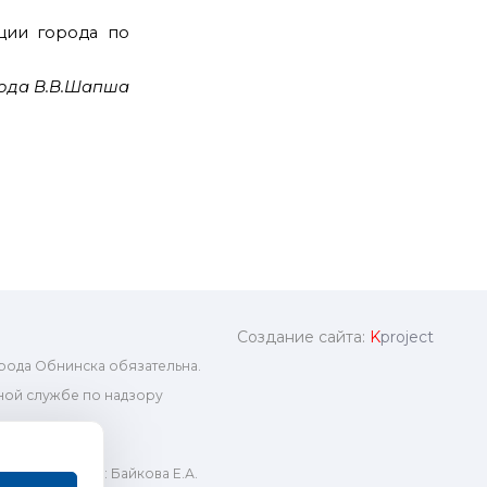
ции города по
ода В.В.Шапша
Создание сайта:
K
project
рода Обнинска обязательна.
ой службе по надзору
ный редактор: Байкова Е.А.