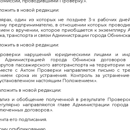
 Комиссии, проводившими Проверку.».
ложить в новой редакции:
лярах, один из которых не позднее 3-х рабочих дне
ому предпринимателю, в отношении которых проводил
ием о вручении, которое приобщается к экземпляру 
а, транспорта и связи Администрации города Обнинска.
ложить в новой редакции:
Проверки нарушений юридическими лицами и инд
с Администрацией города Обнинска договоров 
рутов пассажирского автотранспорта на территории 
месте с Актом Проверки направляется письмо с тр
нием срока их устранения. Контроль за устранени
 установленном настоящим Положением.».
зложить в новой редакции:
анализ и обобщение полученной в результате Провер
гулярно направляются главе Администрации города
ключенных договоров.».
ента его подписания.
ому опубликованию.