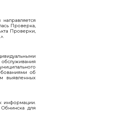
й направляется
ась Проверка,
Акта Проверки,
».
ивидуальными
обслуживания
муниципального
ебованиями об
ем выявленных
ок информации.
 Обнинска для