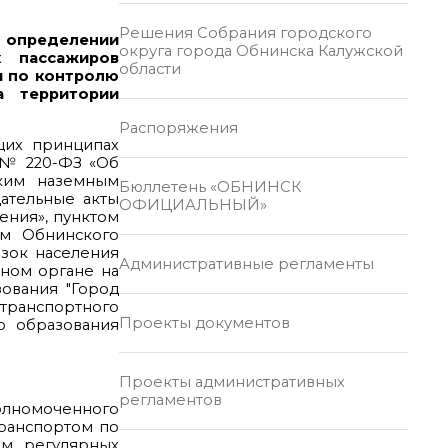
Решения Собрания городского
б определении
округа города Обнинска Калужской
к пассажиров
области
и по контролю
а территории
Распоряжения
бщих принципах
5 № 220-ФЗ «Об
ским наземным
Бюллетень «ОБНИНСК
ательные акты
ОФИЦИАЛЬНЫЙ»
ения», пунктом
ем Обнинского
озок населения
Административные регламенты
нном органе на
ования "Город
 транспортного
Проекты документов
о образования
Проекты административных
регламентов
полномоченного
ранспортом по
ем регулярных