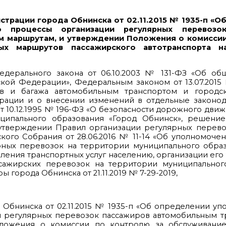
страции города Обнинска от 02.11.2015 № 1935-п «О
о процессы организации регулярных перевозо
м маршрутам, и утверждении Положения о комисси
ых маршрутов пассажирского автотранспорта н
 Федерального закона от 06.10.2003 № 131-ФЗ «Об о
ской Федерации», Федеральным законом от 13.07.201
ов и багажа автомобильным транспортом и город
рации и о внесении изменений в отдельные законод
10.12.1995 № 196-ФЗ «О безопасности дорожного движ
униципального образования «Город Обнинск», решени
б утверждении Правил организации регулярных перев
ого Собрания от 28.06.2016 № 11-14 «Об уполномоче
рных перевозок на территории муниципального образ
вления транспортных услуг населению, организации его
сажирских перевозок на территории муниципальног
 города Обнинска от 21.11.2019 № 7-29-2019,
 Обнинска от 02.11.2015 № 1935-п «Об определении у
и регулярных перевозок пассажиров автомобильным т
ложения о комиссии по контролю за обслуживани