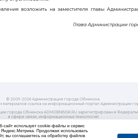
овления возложить на заместителя главы Администра
Глава Администрации гор
© 2009-2026 Администрация города Обнинска.
и материалов ссылка на информационный портал Администрации го
ии города Обнинска ADMOBNINSK.RU зарегистрирован в Федеральн
в сфере связи, информационных технологий
ассовых коммуникаций (Роскомнадзор) 24 июля 2018 года.
б-сайт использует cookie-файлы и сервис
Свидетельство о регистрации Эл № ФС77-73321
и Яндекс.Метрика. Продолжая использовать
-распорядительный орган) городского округа "Город Обнинск". Глав
йт, вы соглашаетесь на обработку файлов