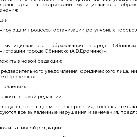
отранспорта на территории муниципального образ
енения:
ции:
инирующим процессы организации регулярных перевоз
муниципального образования «Город Обнинск»
нистрации города Обнинска (А.В.Еремина).».
ложить в новой редакции:
предварительного уведомления юридического лица, и
ся Проверка.».
тановлению.
ложить в новой редакции:
 следующего за днем ее завершения, составляется ак
ируются все выявленные нарушения и замечания, пред
ложить в новой редакции: