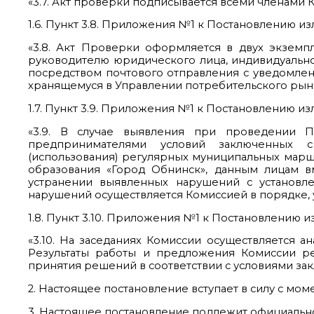
«3.7. Акт проверки подписывается всеми членами
1.6. Пункт 3.8. Приложения №1 к Постановлению из
«3.8. Акт Проверки оформляется в двух экземп
руководителю юридического лица, индивидуальн
посредством почтового отправления с уведомлен
хранящемуся в Управлении потребительского рынк
1.7. Пункт 3.9. Приложения №1 к Постановлению из
«3.9. В случае выявления при проведении 
предпринимателями условий заключенных 
(использования) регулярных муниципальных марш
образования «Город Обнинск», данным лицам в
устранении выявленных нарушений с установле
нарушений осуществляется Комиссией в порядке,
1.8. Пункт 3.10. Приложения №1 к Постановлению и
«3.10. На заседаниях Комиссии осуществляется 
Результаты работы и предложения Комиссии ре
принятия решений в соответствии с условиями за
2. Настоящее постановление вступает в силу с мом
3. Настоящее постановление подлежит официальн