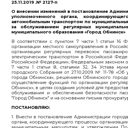
25.11.2019 .№ 2127-п
О внесении изменений в постановление Админи
уполномоченного органа, координирующег
автомобильным транспортом по муниципальны
за обслуживанием регулярных муниципальн
муниципального образования «Город Обнинск»
В соответствии с пунктом 7 части 1 статьи 16
организации местного самоуправления в Россий
организации регулярных перевозок пассажир
электрическим транспортом в Российской Феде
Российской Федерации», Федеральным законом от 
7 части 1 статьи 8, статьями 32, 34 Устава м
городского Собрания от 27.10.2009 № 11-78 «О
города Обнинска», решением Обнинского городск
осуществление функций по организации регуля
Обнинск», в целях создания условий для предоста
обслуживания и обеспечения безопасности пас
"Город Обнинск" и на основании письма прокуратуры
ПОСТАНОВЛЯЮ:
1. Внести в постановление Администрации города
органа, координирующего процессы организаци
муниципальным маршрутам, и утверждении По