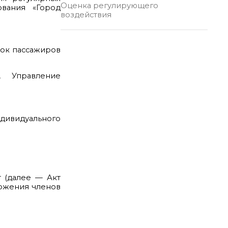
Оценка регулирующего
ования «Город
воздействия
ок пассажиров
, Управление
ндивидуального
т (далее — Акт
ложения членов