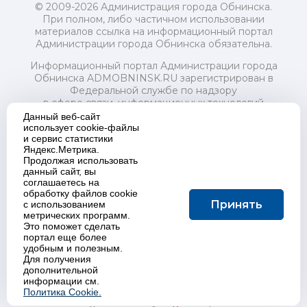
© 2009-2026 Администрация города Обнинска.
При полном, либо частичном использовании
материалов ссылка на информационный портал
Администрации города Обнинска обязательна.
Информационный портал Администрации города
Обнинска ADMOBNINSK.RU зарегистрирован в
Федеральной службе по надзору
в сфере связи, информационных технологий
и массовых коммуникаций (Роскомнадзор) 24 июля
Данный веб-сайт
2018 года.
использует cookie-файлы
и сервис статистики
Свидетельство о регистрации Эл № ФС77-73321
Яндекс.Метрика.
Продолжая использовать
Учредитель: Администрация (исполнительно-
данный сайт, вы
распорядительный орган) городского округа "Город
соглашаетесь на
Обнинск". Главный редактор: Байкова Е.А.
обработку файлов cookie
Адрес электронной почты Редакции:
Принять
с использованием
redactor@admobninsk.ru
метрических программ.
Телефон Редакции: +7 (484) 395-85-85
Это поможет сделать
Настоящий ресурс содержит материалы 18+
портал еще более
Политика в отношении обработки персональных
удобным и полезным.
Для получения
данных
дополнительной
информации см.
Политика Cookie.