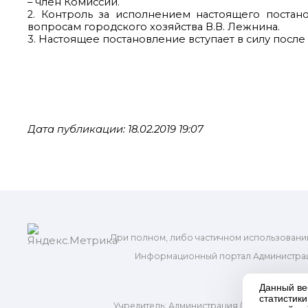
– член Комиссии.
2. Контроль за исполнением настоящего постан
вопросам городского хозяйства В.В. Лежнина.
3. Настоящее постановление вступает в силу посл
Дата публикации: 18.02.2019 19:07
При полном, либо частичном использовани
Информационный портал Администрац
и м
Данный ве
статистик
Учредитель: Администрация (исполнительно