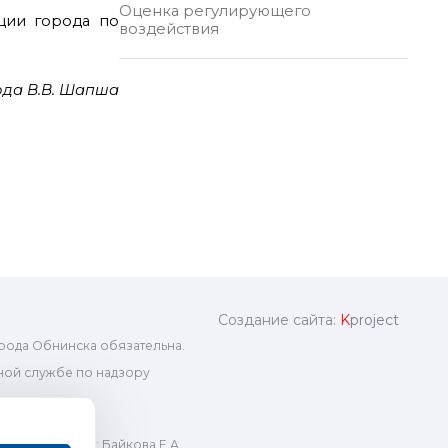
Оценка регулирующего
ции города по
воздействия
ода В.В. Шапша
Создание сайта:
K
project
рода Обнинска обязательна.
ой службе по надзору
ный редактор: Байкова Е.А.