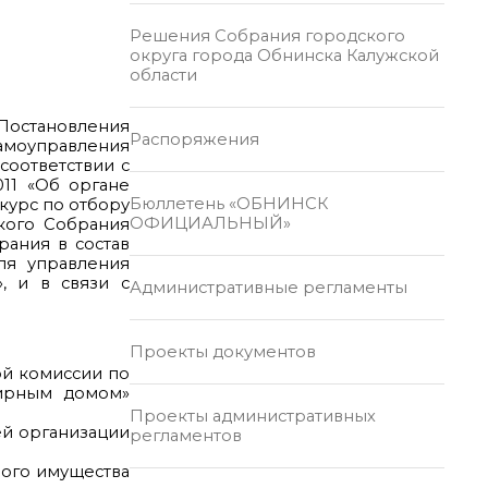
Решения Собрания городского
округа города Обнинска Калужской
области
остановления
Распоряжения
самоуправления
соответствии с
11 «Об органе
Бюллетень «ОБНИНСК
курс по отбору
ОФИЦИАЛЬНЫЙ»
кого Собрания
рания в состав
ля управления
, и в связи с
Административные регламенты
Проекты документов
ой комиссии по
тирным домом»
Проекты административных
ей организации
регламентов
ьного имущества