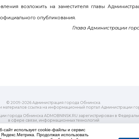
овления возложить на заместителя главы Администра
е официального опубликования.
Глава Администрации гор
© 2009-2026 Администрация города Обнинска.
и материалов ссылка на информационный портал Администрации го
ии города Обнинска ADMOBNINSK.RU зарегистрирован в Федеральн
в сфере связи, информационных технологий
ассовых коммуникаций (Роскомнадзор) 24 июля 2018 года.
б-сайт использует cookie-файлы и сервис
Свидетельство о регистрации Эл № ФС77-73321
и Яндекс.Метрика. Продолжая использовать
-распорядительный орган) городского округа "Город Обнинск". Глав