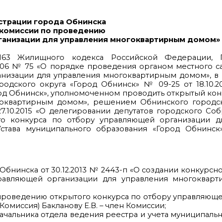
страции города Обнинска
й комиссии по проведению
ганизации для управления многоквартирным домом»
163 Жилищного кодекса Российской Федерации, П
2006 № 75 «О порядке проведения органом местного 
низации для управления многоквартирным домом», в 
дского округа «Город Обнинск» № 09-25 от 18.10.20
од Обнинск», уполномоченном проводить открытый кон
гоквартирным домом», решением Обнинского городс
7.10.2015 «О делегировании депутатов городского Соб
о конкурса по отбору управляющей организации д
Устава муниципального образования «Город Обнинск»
Обнинска от 30.12.2013 № 2443-п «О создании конкурсн
равляющей организации для управления многоквар
по проведению открытого конкурса по отбору управляющ
омиссия) Бакланову Е.В. – член Комиссии;
 начальника отдела ведения реестра и учета муниципал