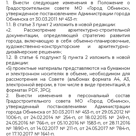
1. Внести следующие изменения в Положение о
Градостроительном совете МО «Город Обнинск»,
утвержденное постановлением Администрации города
Обнинска от 30.03.2011 № 453-п:
1.1. В статье 3 пункт 2 изложить в новой редакции:
«2. Рассмотрение архитектурно-строительной
документации, определяющей стратегию развития
города, включающую в себя объемно-планировочные,
художественно-конструкторские и архитектурно-
дизайнерские решения»;
1.2. В статье 6 подпункт 5) пункта 2 изложить в новой
редакции:
«5) проектные материалы представляются на бумажном
и электронном носителях в объеме, необходимом для
рассмотрения на Совете (альбомах формата А4, А3,
электронной версии, в том числе в виде презентаций, в
форматах PDF, JPG);
2. Внести изменения в персональный состав
Градостроительного совета МО «Город Обнинск»,
утвержденный постановлениями Администрации
города Обнинска от 30.03.2011 № 453-п, от 29.05.2012 №
1006-п, от 24.02.2014 № 254-п, от 18.02.2015 № 249-п,
24.05.2016 № 766-п, от 05.10.2016 № 1583-п, от 28.11.2016
№ 1890-п, от 14.02.2017 № 211-п, от 24.05.2017 № 784-п,
от 17.10.2017 № 1641-п.