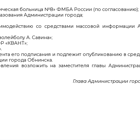
ническая больница №8» ФМБА России (по согласованию);
разования Администрации города;
заимодействию со средствами массовой информации 
лейболу А. Савина»;
Р «КВАНТ»;
.
мента его подписания и подлежит опубликованию в сред
ии города Обнинска.
овления возложить на заместителя главы Администра
Глава Администрации гор