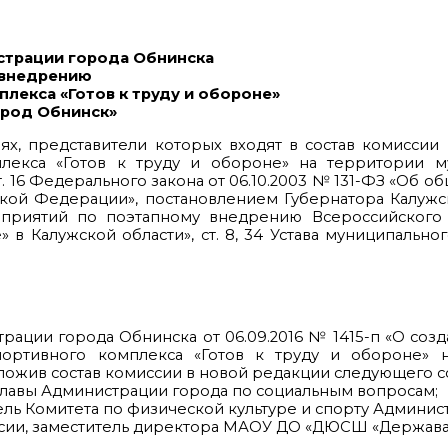
страции города Обнинска
о внедрению
лекса «Готов к труду и обороне»
ород Обнинск»
ях, представители которых входят в состав комисси
плекса «Готов к труду и обороне» на территории м
т. 16 Федерального закона от 06.10.2003 № 131-ФЗ «Об 
кой Федерации», постановлением Губернатора Калужс
приятий по поэтапному внедрению Всероссийского 
 в Калужской области», ст. 8, 34 Устава муниципально
трации города Обнинска от 06.09.2016 № 1415-п «О соз
портивного комплекса «Готов к труду и обороне» 
ложив состав комиссии в новой редакции следующего 
 главы Администрации города по социальным вопросам;
тель Комитета по физической культуре и спорту Админис
ссии, заместитель директора МАОУ ДО «ДЮСШ «Держава