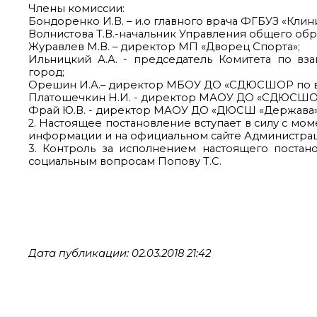
Члены комиссии:
Бондоренко И.В. – и.о главного врача ФГБУЗ «Кли
Волнистова Т.В.-начальник Управления общего об
Журавлев М.В. – директор МП «Дворец Спорта»;
Ильницкий А.А. - председатель Комитета по в
город;
Орешин И.А.– директор МБОУ ДО «СДЮСШОР по во
Платошечкин Н.И. - директор МАОУ ДО «СДЮСШО
Фрай Ю.В. - директор МАОУ ДО «ДЮСШ «Держава»
2. Настоящее постановление вступает в силу с мо
информации и на официальном сайте Администрац
3. Контроль за исполнением настоящего постан
социальным вопросам Попову Т.С.
Дата публикации: 02.03.2018 21:42