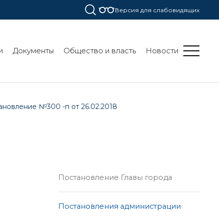
Версия для слабовидящих
и
Документы
Общество и власть
Новости
ановление №300 -п от 26.02.2018
Постановление Главы города
Постановления администрации