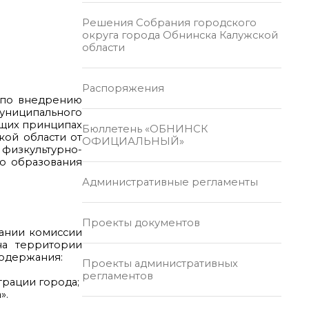
Решения Собрания городского
округа города Обнинска Калужской
области
Распоряжения
и по внедрению
униципального
общих принципах
Бюллетень «ОБНИНСК
кой области от
ОФИЦИАЛЬНЫЙ»
физкультурно-
го образования
Административные регламенты
Проекты документов
дании комиссии
на территории
содержания:
Проекты административных
регламентов
трации города;
».