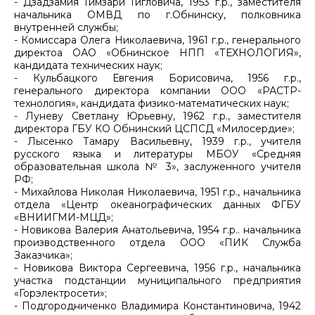
- Дзадзамия Гимзари Гигловича, 1953 г.р., заместителя
начальника ОМВД по г.Обнинску, полковника
внутренней службы;
- Комиссара Олега Николаевича, 1961 г.р., генерального
директоа ОАО «Обнинское НПП «ТЕХНОЛОГИЯ»,
кандидата технических наук;
- Кульбацкого Евгения Борисовича, 1956 г.р.,
генерального директора компании ООО «РАСТР-
технология», кандидата физико-математических наук;
- Луневу Светлану Юрьевну, 1962 г.р., заместителя
директора ГБУ КО Обнинский ЦСПСД «Милосердие»;
- Лысенко Тамару Васильевну, 1939 г.р., учителя
русского языка и литературы МБОУ «Средняя
образовательная школа № 3», заслуженного учителя
РФ;
- Михайлова Николая Николаевича, 1951 г.р., начальника
отдела «Центр океанографических данных ФГБУ
«ВНИИГМИ-МЦД»;
- Новикова Валерия Анатольевича, 1954 г.р.. начальника
производственного отдела ООО «ПИК Служба
Заказчика»;
- Новикова Виктора Сергеевича, 1956 г.р., начальника
участка подстанции муниципального предприятия
«Горэлектросети»;
- Подгородниченко Владимира Константиновича, 1942