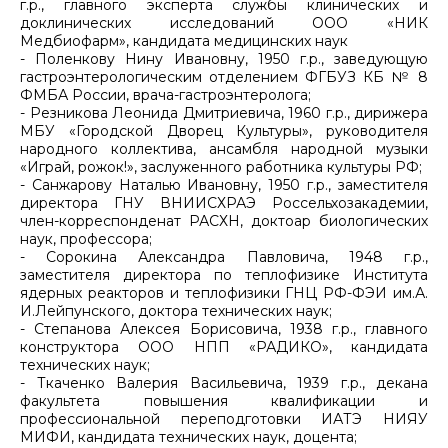
г.р., главного эксперта службы клинических и
доклинических исследований ООО «НИК
Медбиофарм», кандидата медицинских наук
- Поленкову Нину Ивановну, 1950 г.р., заведующую
гастроэнтерологическим отделением ФГБУЗ КБ № 8
ФМБА России, врача-гастроэнтеролога;
- Резникова Леонида Дмитриевича, 1960 г.р., дирижера
МБУ «Городской Дворец Культуры», руководителя
народного коллектива, ансамбля народной музыки
«Играй, рожок!», заслуженного работника культуры РФ;
- Санжарову Наталью Ивановну, 1950 г.р., заместителя
директора ГНУ ВНИИСХРАЭ Россельхозакадемии,
член-корреспонденат РАСХН, доктоар биологических
наук, профессора;
- Сорокина Александра Павловича, 1948 г.р.,
заместителя директора по теплофизике Института
ядерных реакторов и теплофизики ГНЦ РФ-ФЭИ им.А.
И.Лейпунского, доктора технических наук;
- Степанова Алексея Борисовича, 1938 г.р., главного
конструктора ООО НПП «РАДИКО», кандидата
технических наук;
- Ткаченко Валерия Васильевича, 1939 г.р., декана
факультета повышения квалификации и
профессиональной переподготовки ИАТЭ НИЯУ
МИФИ, кандидата технических наук, доцента;