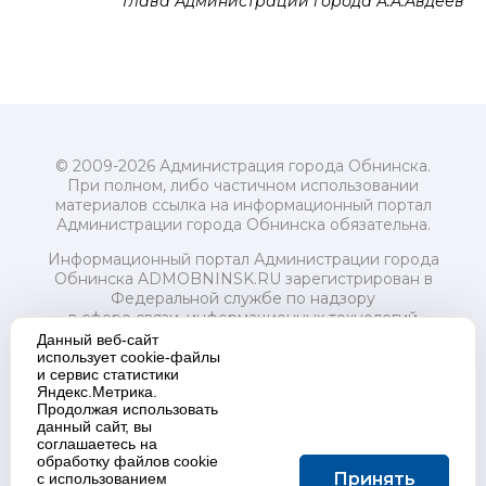
Глава Администрации города А.А.Авдеев
© 2009-2026 Администрация города Обнинска.
При полном, либо частичном использовании
материалов ссылка на информационный портал
Администрации города Обнинска обязательна.
Информационный портал Администрации города
Обнинска ADMOBNINSK.RU зарегистрирован в
Федеральной службе по надзору
в сфере связи, информационных технологий
и массовых коммуникаций (Роскомнадзор) 24 июля
Данный веб-сайт
2018 года.
использует cookie-файлы
и сервис статистики
Свидетельство о регистрации Эл № ФС77-73321
Яндекс.Метрика.
Продолжая использовать
Учредитель: Администрация (исполнительно-
данный сайт, вы
распорядительный орган) городского округа "Город
соглашаетесь на
Обнинск". Главный редактор: Байкова Е.А.
обработку файлов cookie
Адрес электронной почты Редакции:
Принять
с использованием