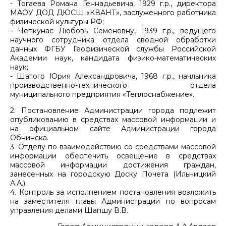
- Тогаева Романа Геннадьевича, 1929 г.р., директора
МАОУ ДОД ДЮСШ «КВАНТ», заслуженного работника
физической культуры РФ;
- Чепкунас Любовь Семеновну, 1939 г.р., ведущего
научного сотрудника отдела сводной обработки
данных ФГБУ Геофизической службы Российской
Академии наук, кандидата физико-математических
наук;
- Шатого Юрия Александровича, 1968 г.р., начльника
производственно-технического отдела
муниципального предприятия «Теплоснабжение».
2. Постановление Администрации города подлежит
опубликованию в средствах массовой информации и
на официальном сайте Администрации города
Обнинска.
3. Отделу по взаимодействию со средствами массовой
информации обеспечить освещение в средствах
массовой информации достижения граждан,
занесенных на городскую Доску Почета (Ильницкий
А.А.)
4. Контроль за исполнением постановления возложить
на заместителя главы Администрации по вопросам
управления делами Шапшу В.В.