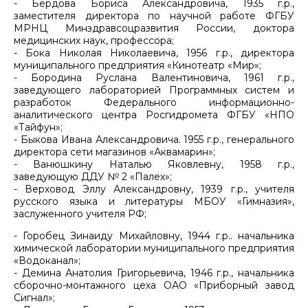
- Бердова Бориса Александровича, 1935 г.р.,
заместителя директора по научной работе ФГБУ
МРНЦ Минздравсоцразвития России, доктора
медицинских наук, профессора;
- Бока Николая Николаевича, 1956 г.р., директора
муниципального предприятия «Кинотеатр «Мир»;
- Бородина Руслана Валентиновича, 1961 г.р.,
заведующего лабораторией Программных систем и
разработок Федерального информационно-
аналитического центра Росгидромета ФГБУ «НПО
«Тайфун»;
- Быкова Ивана Александровича. 1955 г.р., генерального
директора сети магазинов «Аквамарин»;
- Ванюшкину Наталью Яковлевну, 1958 г.р.,
заведующую ДДУ № 2 «Палех»;
- Верховод Эллу Александровну, 1939 г.р., учителя
русского языка и литературы МБОУ «Гимназия»,
заслуженного учителя РФ;
- Горобец Зинаиду Михайловну, 1944 г.р.. начальника
химической лаборатории муниципального предприятия
«Водоканал»;
- Демина Анатолия Григорьевича, 1946 г.р., начальника
сборочно-монтажного цеха ОАО «Приборный завод
Сигнал»;