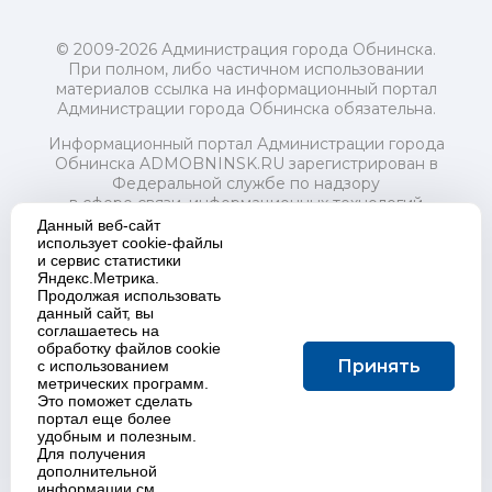
© 2009-2026 Администрация города Обнинска.
При полном, либо частичном использовании
материалов ссылка на информационный портал
Администрации города Обнинска обязательна.
Информационный портал Администрации города
Обнинска ADMOBNINSK.RU зарегистрирован в
Федеральной службе по надзору
в сфере связи, информационных технологий
и массовых коммуникаций (Роскомнадзор) 24 июля
Данный веб-сайт
2018 года.
использует cookie-файлы
и сервис статистики
Свидетельство о регистрации Эл № ФС77-73321
Яндекс.Метрика.
Продолжая использовать
Учредитель: Администрация (исполнительно-
данный сайт, вы
распорядительный орган) городского округа "Город
соглашаетесь на
Обнинск". Главный редактор: Байкова Е.А.
обработку файлов cookie
Адрес электронной почты Редакции:
Принять
с использованием
redactor@admobninsk.ru
метрических программ.
Телефон Редакции: +7 (484) 395-85-85
Это поможет сделать
Настоящий ресурс содержит материалы 18+
портал еще более
Политика в отношении обработки персональных
удобным и полезным.
Для получения
данных
дополнительной
информации см.