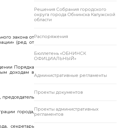
Решения Собрания городского
округа города Обнинска Калужской
области
Распоряжения
ного закона от
ации» (ред. от
Бюллетень «ОБНИНСК
ОФИЦИАЛЬНЫЙ»
ждении Порядка
вым доходам в
Административные регламенты
Проекты документов
, председатель
Проекты административных
трации города,
регламентов
да, секретарь