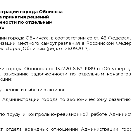
страции города Обнинска
ка принятия решений
нности по отдельным
т»
и города Обнинска, в соответствии со ст. 48 Федераль
изации местного самоуправления в Российской Федер
я «Город Обнинск» (ред. от 26.09.2017),
 города Обнинска от 13.12.2016 № 1989-п «Об утвер
 взысканию задолженности по отдельным неналого
кции:
туплению и выбытию активов
вы Администрации города по экономическому развитию
 по труду и контрольно-ревизионной работе Админис
ст отдела арендных отношений Администрации горо