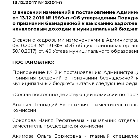
13.12.2017 № 2001-п
О внесении изменений в постановление Админи
от 13.12.2016 № 1989-п «Об утверждении Поряд
о признании безнадежной к взысканию задолже
неналоговым доходам в муниципальный бюдже
В связи с кадровыми изменениями в Администраци
06.10.2003 № 131-ФЗ «Об общих принципах орган
30.10.2017), ст. 40 Устава муниципального образовани
ПОСТАНОВЛЯЮ:
Приложение № 2 к постановлению Администрации
принятия решений о признании безнадежной к
муниципальный бюджет» читать в следующей реда
«Состав постоянно действующей комиссии по пос
Ананьев Геннадий Евгеньевич - заместитель гла
комиссии
Соколова Наиля Рефатьевна - начальник отдела
заместитель председателя комиссии
Акимова Ольга Борисовна - главный специали