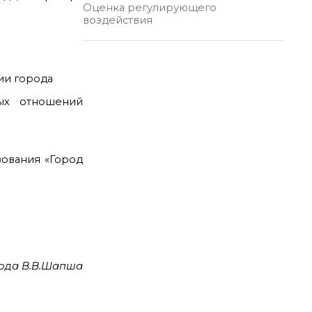
Оценка регулирующего
воздействия
ии города
ых отношений
зования «Город
ода В.В.Шапша