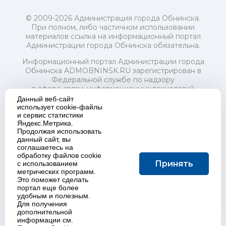
© 2009-2026 Администрация города Обнинска.
При полном, либо частичном использовании
материалов ссылка на информационный портал
Администрации города Обнинска обязательна.
Информационный портал Администрации города
Обнинска ADMOBNINSK.RU зарегистрирован в
Федеральной службе по надзору
в сфере связи, информационных технологий
и массовых коммуникаций (Роскомнадзор) 24 июля
Данный веб-сайт
2018 года.
использует cookie-файлы
и сервис статистики
Свидетельство о регистрации Эл № ФС77-73321
Яндекс.Метрика.
Продолжая использовать
Учредитель: Администрация (исполнительно-
данный сайт, вы
распорядительный орган) городского округа "Город
соглашаетесь на
Обнинск". Главный редактор: Байкова Е.А.
обработку файлов cookie
Адрес электронной почты Редакции:
Принять
с использованием
redactor@admobninsk.ru
метрических программ.
Телефон Редакции: +7 (484) 395-85-85
Это поможет сделать
Настоящий ресурс содержит материалы 18+
портал еще более
Политика в отношении обработки персональных
удобным и полезным.
Для получения
данных
дополнительной
информации см.