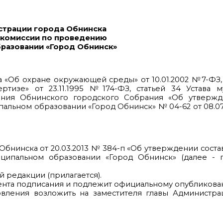
страции города Обнинска
а комиссии по проведению
разовании «Город Обнинск»
 «Об охране окружающей среды» от 10.01.2002 №7-ФЗ, с
ртизе» от 23.11.1995 №174-ФЗ, статьей 34 Устава м
ения Обнинского городского Собрания «Об утверж
льном образовании «Город Обнинск» № 04-62 от 08.07.
Обнинска от 20.03.2013 № 384-п «Об утверждении соста
ипальном образовании «Город Обнинск» (далее - п
 редакции (прилагается).
омента подписания и подлежит официальному опубликова
овления возложить на заместителя главы Администра