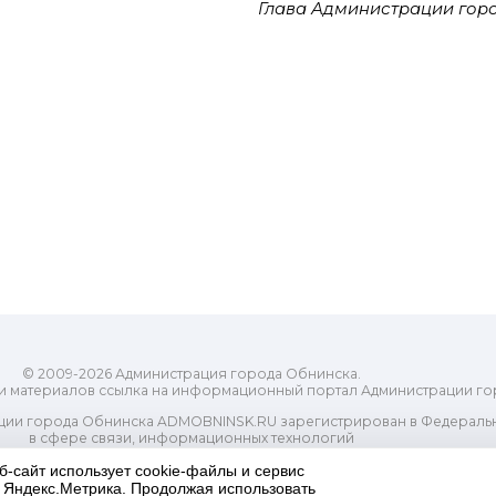
Глава Администрации гор
© 2009-2026 Администрация города Обнинска.
и материалов ссылка на информационный портал Администрации го
ии города Обнинска ADMOBNINSK.RU зарегистрирован в Федеральн
в сфере связи, информационных технологий
ассовых коммуникаций (Роскомнадзор) 24 июля 2018 года.
б-сайт использует cookie-файлы и сервис
Свидетельство о регистрации Эл № ФС77-73321
и Яндекс.Метрика. Продолжая использовать