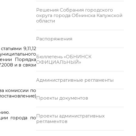
Решения Собрания городского
округа города Обнинска Калужской
области
Распоряжения
татьями 9,11,12
униципального
Бюллетень «ОБНИНСК
дении Порядка
ОФИЦИАЛЬНЫЙ»
2008 и в связи
Административные регламенты
ва комиссии по
остановление)
Проекты документов
нию.
Проекты административных
ции города по
регламентов