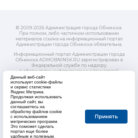
© 2009-2026 Администрация города Обнинска.
При полном, либо частичном использовании
материалов ссылка на информационный портал
Администрации города Обнинска обязательна.
Информационный портал Администрации города
Обнинска ADMOBNINSK.RU зарегистрирован в
Федеральной службе по надзору
в сфере связи, информационных технологий
и массовых коммуникаций (Роскомнадзор) 24 июля
Данный веб-сайт
2018 года.
использует cookie-файлы
и сервис статистики
Свидетельство о регистрации Эл № ФС77-73321
Яндекс.Метрика.
Продолжая использовать
Учредитель: Администрация (исполнительно-
данный сайт, вы
распорядительный орган) городского округа "Город
соглашаетесь на
Обнинск". Главный редактор: Байкова Е.А.
обработку файлов cookie
Адрес электронной почты Редакции:
Принять
с использованием
redactor@admobninsk.ru
метрических программ.
Телефон Редакции: +7 (484) 395-85-85
Это поможет сделать
Настоящий ресурс содержит материалы 18+
портал еще более
Политика в отношении обработки персональных
удобным и полезным.