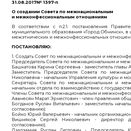
31.08.2017№ 1397-п
О создании Совета по межнациональным
и межконфессиональным отношениям
В соответствии с п.2.1. постановления Правит
муниципального образования «Город Обнинск», в 
межэтнических и межконфессиональных отношени
ПОСТАНОВЛЯЮ:
1. Создать Совет по межнациональным и межконф
Председатель Совета по межнациональным и ме
Башкатова Карина Сергеевна - заместитель главы
Заместитель Председателя Совета по межнац
Николаевна - начальник Управления культуры и м
Секретарь Совета по межнациональным и меж
начальник отдела по взаимодействию с государс
Члены Совета по межнациональным и межконфес
Аванесян Марат Эрнестович - член правления обще
Богданов Руслан Витальевич - заместитель начал
согласованию);
Бойко Юрий Валерьевич - начальник организацио
Вишняков Сергей Николаевич - директор дух
согласованию);
Дзадзамия Руслан Гиглович - Председатель К