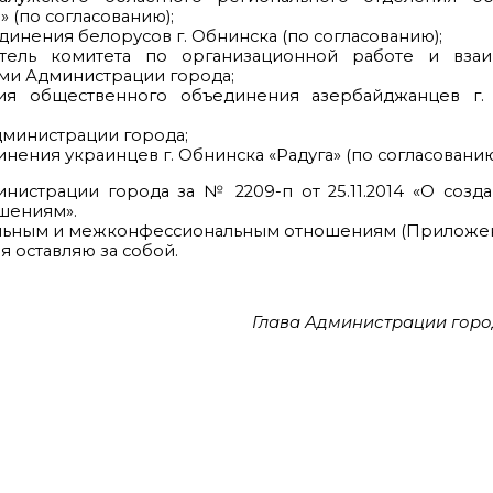
 (по согласованию);
инения белорусов г. Обнинска (по согласованию);
тель комитета по организационной работе и вза
ми Администрации города;
ия общественного объединения азербайджанцев г.
дминистрации города;
ения украинцев г. Обнинска «Радуга» (по согласованию
нистрации города за № 2209-п от 25.11.2014 «О созд
шениям».
альным и межконфессиональным отношениям (Приложен
я оставляю за собой.
Глава Администрации горо