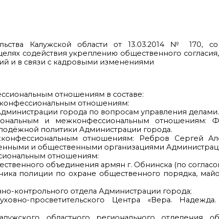
ельства Калужской области от 13.03.2014 № 170, со
целях содействия укреплению общественного согласия
й и в связи с кадровыми изменениями
ессиональным отношениям в составе:
жконфессиональным отношениям:
 Администрации города по вопросам управления делами.
иональным и межконфессиональным отношениям: Ф
олодёжной политики Администрации города.
конфессиональным отношениям: Ребров Сергей Ал
твенными и общественными организациями Администрац
сиональным отношениям:
ственного объединения армян г. Обнинска (по согласо
ьника полиции по охране общественного порядка, май
нно-контрольного отдела Администрации города;
овно-просветительского Центра «Вера. Надежда.
алужского областного регионального отделения о