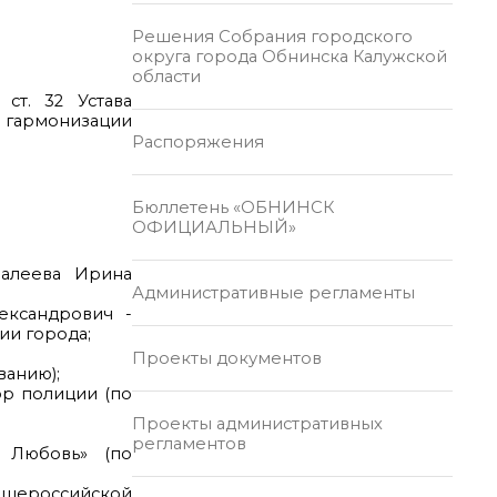
Решения Собрания городского
округа города Обнинска Калужской
области
 ст. 32 Устава
, гармонизации
Распоряжения
Бюллетень «ОБНИНСК
ОФИЦИАЛЬНЫЙ»
алеева Ирина
Административные регламенты
ександрович -
ии города;
Проекты документов
ванию);
ор полиции (по
Проекты административных
регламентов
 Любовь» (по
бщероссийской