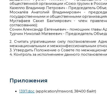
общественной организации «Союз грузин в России»
Казелло Владимир Петрович - Председатель Объед
Москалёв Анатолий Владимирович - председа
государственными и общественными организация
Мустафаев Сахил Бахтиярович - член правлен
согласованию);
Сонин Александр Евгеньевич - помощник главы А
Турчин Николай Матвеевич - Председатель Объедин
2. Считать утратившими силу постановление Адми
межнациональным и межконфессиональным отно
3. Утвердить Положение о Совете по межнацион
4. Контроль за исполнением данного постановлени
Приложения
1397.doc
(application/msword, 38400 байт)