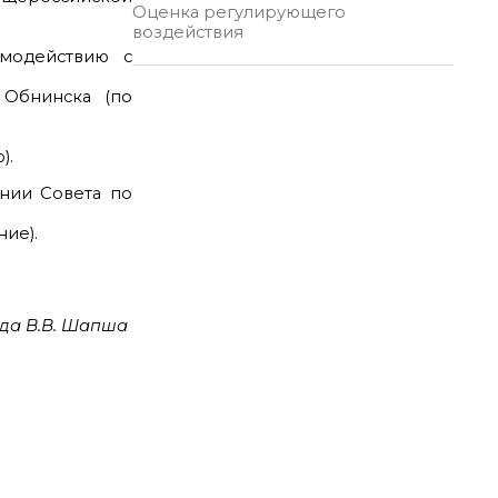
Оценка регулирующего
воздействия
имодействию с
 Обнинска (по
).
ании Совета по
ие).
да В.В. Шапша