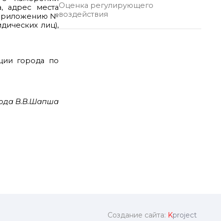
Оценка регулирующего
а, адрес места
воздействия
о Приложению №
дических лиц),
ции города по
ода В.В.Шапша
Создание сайта:
K
project