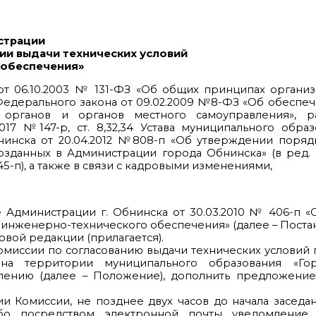
страции
нии выдачи технических условий
 обеспечения»
 от 06.10.2003 № 131-ФЗ «Об общих принципах органи
Федерального закона от 09.02.2009 №8-ФЗ «Об обеспеч
 органов и органов местного самоуправления», 
017 №147-р, ст. 8,32,34 Устава муниципального обра
нинска от 20.04.2012 №808-п «Об утверждении поряд
созданных в Администрации города Обнинска» (в ред.
5-п), а также в связи с кадровыми изменениями,
 Администрации г. Обнинска от 30.03.2010 № 406-п «
 инженерно-технического обеспечения» (далее – Поста
овой редакции (прилагается).
й комиссии по согласованию выдачи технических условий
на территории муниципального образования «Гор
ению (далее – Положение), дополнить предложени
ии Комиссии, не позднее двух часов до начала заседа
бо посредством электронной почты уведомление