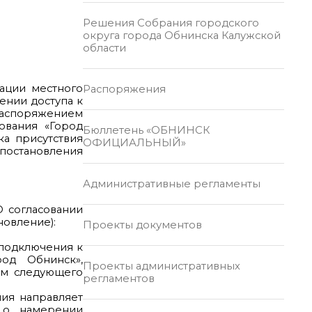
Решения Собрания городского
округа города Обнинска Калужской
области
зации местного
Распоряжения
ении доступа к
распоряжением
зования «Город
Бюллетень «ОБНИНСК
ка присутствия
ОФИЦИАЛЬНЫЙ»
 постановления
Административные регламенты
О согласовании
новление):
Проекты документов
 подключения к
од Обнинск»,
Проекты административных
ем следующего
регламентов
ния направляет
 о намерении