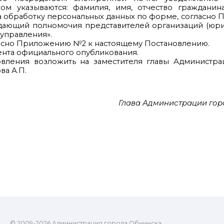
ром указываются: фамилия, имя, отчество гражданин
 на обработку персональных данных по форме, согласн
дающий полномочия представителей организаций (юри
управления».
асно Приложению №2 к настоящему Постановлению.
мента официального опубликования.
овления возложить на заместителя главы Администра
ва А.П.
Глава Администрации гор
© 2009-2026 Администрация города Обнинска.