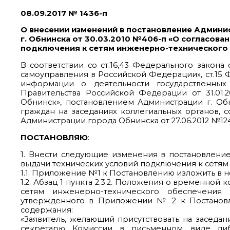
08.09.2017 № 1436-п
О внесении изменений в постановление Админи
г. Обнинска от 30.03.2010 №406-п «О согласова
подключения к сетям инженерно-технического
В соответствии со ст.16,43 Федерального закона
самоуправления в Российской Федерации», ст.15 
информации о деятельности государственных
Правительства Российской Федерации от 31.01.2
Обнинск», постановлением Администрации г. Об
граждан на заседаниях коллегиальных органов, 
Администрации города Обнинска от 27.06.2012 №124
ПОСТАНОВЛЯЮ
:
1. Внести следующие изменения в постановление
выдачи технических условий подключения к сетям
1.1. Приложение №1 к Постановлению изложить в н
1.2. Абзац 1 пункта 2.3.2. Положения о временно
сетям инженерно-технического обеспечения 
утвержденного в Приложении № 2 к Постановл
содержания:
«Заявитель, желающий присутствовать на заседан
секретарю Комиссии в письменном виде ли