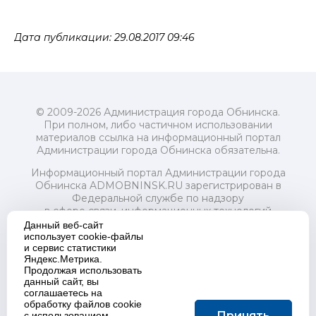
Дата публикации: 29.08.2017 09:46
© 2009-2026 Администрация города Обнинска.
При полном, либо частичном использовании
материалов ссылка на информационный портал
Администрации города Обнинска обязательна.
Информационный портал Администрации города
Обнинска ADMOBNINSK.RU зарегистрирован в
Федеральной службе по надзору
в сфере связи, информационных технологий
и массовых коммуникаций (Роскомнадзор) 24 июля
Данный веб-сайт
2018 года.
использует cookie-файлы
и сервис статистики
Свидетельство о регистрации Эл № ФС77-73321
Яндекс.Метрика.
Продолжая использовать
Учредитель: Администрация (исполнительно-
данный сайт, вы
распорядительный орган) городского округа "Город
соглашаетесь на
Обнинск". Главный редактор: Байкова Е.А.
обработку файлов cookie
Адрес электронной почты Редакции:
Принять
с использованием