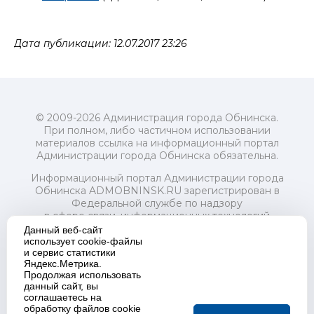
Дата публикации: 12.07.2017 23:26
© 2009-2026 Администрация города Обнинска.
При полном, либо частичном использовании
материалов ссылка на информационный портал
Администрации города Обнинска обязательна.
Информационный портал Администрации города
Обнинска ADMOBNINSK.RU зарегистрирован в
Федеральной службе по надзору
в сфере связи, информационных технологий
и массовых коммуникаций (Роскомнадзор) 24 июля
Данный веб-сайт
2018 года.
использует cookie-файлы
и сервис статистики
Свидетельство о регистрации Эл № ФС77-73321
Яндекс.Метрика.
Продолжая использовать
Учредитель: Администрация (исполнительно-
данный сайт, вы
распорядительный орган) городского округа "Город
соглашаетесь на
Обнинск". Главный редактор: Байкова Е.А.
обработку файлов cookie
Адрес электронной почты Редакции: