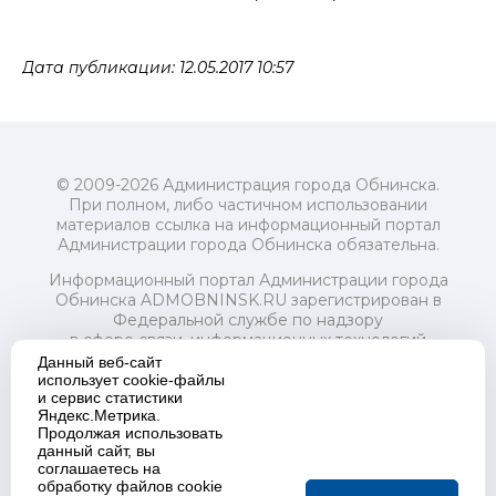
Дата публикации: 12.05.2017 10:57
© 2009-2026 Администрация города Обнинска.
При полном, либо частичном использовании
материалов ссылка на информационный портал
Администрации города Обнинска обязательна.
Информационный портал Администрации города
Обнинска ADMOBNINSK.RU зарегистрирован в
Федеральной службе по надзору
в сфере связи, информационных технологий
и массовых коммуникаций (Роскомнадзор) 24 июля
Данный веб-сайт
2018 года.
использует cookie-файлы
и сервис статистики
Свидетельство о регистрации Эл № ФС77-73321
Яндекс.Метрика.
Продолжая использовать
Учредитель: Администрация (исполнительно-
данный сайт, вы
распорядительный орган) городского округа "Город
соглашаетесь на
Обнинск". Главный редактор: Байкова Е.А.
обработку файлов cookie
Адрес электронной почты Редакции: