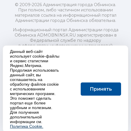
© 2009-2026 Администрация города Обнинска.
При полном, либо частичном использовании
материалов ссылка на информационный портал
Администрации города Обнинска обязательна.
Информационный портал Администрации города
Обнинска ADMOBNINSK.RU зарегистрирован в
Федеральной службе по надзору
в сфере связи, информационных технологий
и массовых коммуникаций (Роскомнадзор) 24 июля
Данный веб-сайт
2018 года.
использует cookie-файлы
и сервис статистики
Свидетельство о регистрации Эл № ФС77-73321
Яндекс.Метрика.
Продолжая использовать
Учредитель: Администрация (исполнительно-
данный сайт, вы
распорядительный орган) городского округа "Город
соглашаетесь на
Обнинск". Главный редактор: Байкова Е.А.
обработку файлов cookie
Адрес электронной почты Редакции:
Принять
с использованием
redactor@admobninsk.ru
метрических программ.
Телефон Редакции: +7 (484) 395-85-85
Это поможет сделать
Настоящий ресурс содержит материалы 18+
портал еще более
Политика в отношении обработки персональных
удобным и полезным.
Для получения
данных
дополнительной
информации см.
Политика Cookie.