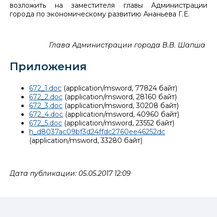
возложить на заместителя главы Администрации
города по экономическому развитию Ананьева Г.Е.
Глава Администрации города В.В. Шапша
Приложения
672_1.doc
(application/msword, 77824 байт)
672_2.doc
(application/msword, 28160 байт)
672_3.doc
(application/msword, 30208 байт)
672_4.doc
(application/msword, 40960 байт)
672_5.doc
(application/msword, 23552 байт)
h_d8037ac09bf3d24ffdc2760ee46252dc
(application/msword, 33280 байт)
Дата публикации: 05.05.2017 12:09