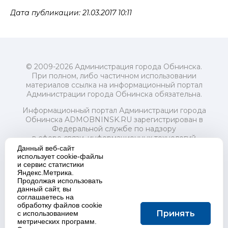
Дата публикации: 21.03.2017 10:11
© 2009-2026 Администрация города Обнинска.
При полном, либо частичном использовании
материалов ссылка на информационный портал
Администрации города Обнинска обязательна.
Информационный портал Администрации города
Обнинска ADMOBNINSK.RU зарегистрирован в
Федеральной службе по надзору
в сфере связи, информационных технологий
и массовых коммуникаций (Роскомнадзор) 24 июля
Данный веб-сайт
2018 года.
использует cookie-файлы
и сервис статистики
Свидетельство о регистрации Эл № ФС77-73321
Яндекс.Метрика.
Продолжая использовать
Учредитель: Администрация (исполнительно-
данный сайт, вы
распорядительный орган) городского округа "Город
соглашаетесь на
Обнинск". Главный редактор: Байкова Е.А.
обработку файлов cookie
Адрес электронной почты Редакции:
Принять
с использованием
redactor@admobninsk.ru
метрических программ.
Телефон Редакции: +7 (484) 395-85-85