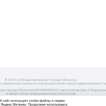
© 2009-2026 Администрация города Обнинска.
и материалов ссылка на информационный портал Администрации го
ии города Обнинска ADMOBNINSK.RU зарегистрирован в Федеральн
в сфере связи, информационных технологий
ассовых коммуникаций (Роскомнадзор) 24 июля 2018 года.
б-сайт использует cookie-файлы и сервис
Свидетельство о регистрации Эл № ФС77-73321
и Яндекс.Метрика. Продолжая использовать