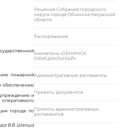
Решения Собрания городского
округа города Обнинска Калужской
области
Распоряжения
осударственной
Бюллетень «ОБНИНСК
ОФИЦИАЛЬНЫЙ»
ению пожарной
Административные регламенты
 и обеспечению
Проекты документов
едупреждению и
 оперативного
Проекты административных
ции города по
регламентов
ода В.В. Шапша