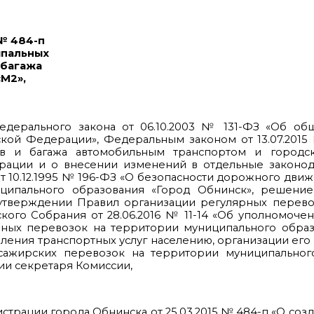
№ 484-п
ипальных
 багажа
М2»,
 Федерального закона от 06.10.2003 № 131-ФЗ «Об о
ской Федерации», Федеральным законом от 13.07.201
ов и багажа автомобильным транспортом и город
рации и о внесении изменений в отдельные законод
10.12.1995 № 196-ФЗ «О безопасности дорожного движ
униципального образования «Город Обнинск», решени
б утверждении Правил организации регулярных перев
ого Собрания от 28.06.2016 № 11-14 «Об уполномоче
рных перевозок на территории муниципального образ
вления транспортных услуг населению, организации его
сажирских перевозок на территории муниципальног
лии секретаря Комиссии,
страции города Обнинска от 25.03.2015 № 484-п «О соз