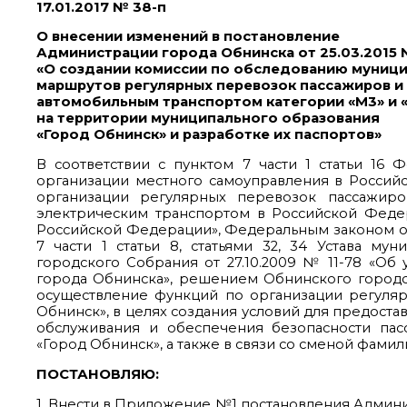
17.01.2017 № 38-п
О внесении изменений в постановление
Администрации города Обнинска от 25.03.2015 
«О создании комиссии по обследованию муниц
маршрутов регулярных перевозок пассажиров и
автомобильным транспортом категории «М3» и «
на территории муниципального образования
«Город Обнинск» и разработке их паспортов»
В соответствии с пунктом 7 части 1 статьи 16
организации местного самоуправления в Россий
организации регулярных перевозок пассажир
электрическим транспортом в Российской Феде
Российской Федерации», Федеральным законом от 
7 части 1 статьи 8, статьями 32, 34 Устава м
городского Собрания от 27.10.2009 № 11-78 «О
города Обнинска», решением Обнинского городск
осуществление функций по организации регуля
Обнинск», в целях создания условий для предоста
обслуживания и обеспечения безопасности пас
«Город Обнинск», а также в связи со сменой фами
ПОСТАНОВЛЯЮ:
1. Внести в Приложение №1 постановления Админи