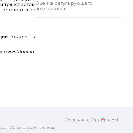
Оценка регулирующего
м транспортом
воздействия
портов» (далее
ции города по
ода В.В.Шапша
Создание сайта:
K
project
рода Обнинска обязательна.