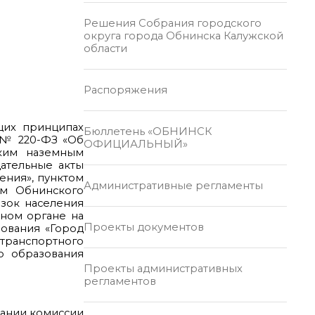
Решения Собрания городского
округа города Обнинска Калужской
области
Распоряжения
бщих принципах
Бюллетень «ОБНИНСК
5 № 220-ФЗ «Об
ОФИЦИАЛЬНЫЙ»
ским наземным
ательные акты
ения», пунктом
Административные регламенты
ем Обнинского
озок населения
нном органе на
Проекты документов
ования «Город
 транспортного
о образования
Проекты административных
регламентов
дании комиссии