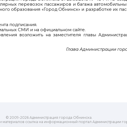
лярных перевозок пассажиров и багажа автомобильны
ного образования «Город Обнинск» и разработке их пас
ента подписания.
иальных СМИ и на официальном сайте.
овления возложить на заместителя главы Администра
Глава Администрации гор
© 2009-2026 Администрация города Обнинска.
и материалов ссылка на информационный портал Администрации го