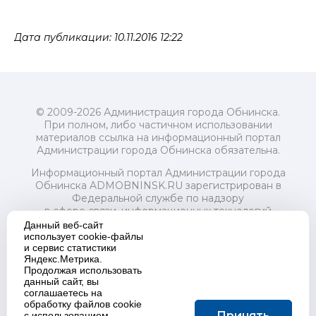
Дата публикации: 10.11.2016 12:22
© 2009-2026 Администрация города Обнинска.
При полном, либо частичном использовании
материалов ссылка на информационный портал
Администрации города Обнинска обязательна.
Информационный портал Администрации города
Обнинска ADMOBNINSK.RU зарегистрирован в
Федеральной службе по надзору
в сфере связи, информационных технологий
и массовых коммуникаций (Роскомнадзор) 24 июля
Данный веб-сайт
2018 года.
использует cookie-файлы
и сервис статистики
Свидетельство о регистрации Эл № ФС77-73321
Яндекс.Метрика.
Продолжая использовать
Учредитель: Администрация (исполнительно-
данный сайт, вы
распорядительный орган) городского округа "Город
соглашаетесь на
Обнинск". Главный редактор: Байкова Е.А.
обработку файлов cookie
Адрес электронной почты Редакции:
Принять
с использованием