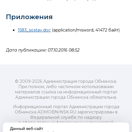
Приложения
1583_sostav.doc
(application/msword, 41472 байт)
Дата публикации: 07.10.2016 08:52
© 2009-2026 Администрация города Обнинска.
При полном, либо частичном использовании
материалов ссылка на информационный портал
Администрации города Обнинска обязательна.
Информационный портал Администрации города
Обнинска ADMOBNINSK.RU зарегистрирован в
Федеральной службе по надзору
в сфере связи, информационных технологий
и массовых коммуникаций (Роскомнадзор) 24 июля
Данный веб-сайт