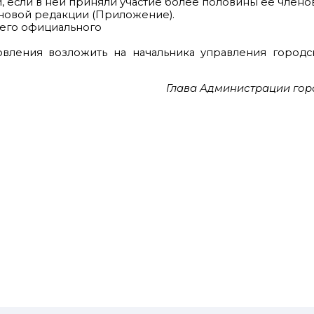
, если в ней приняли участие более половины ее членов
 новой редакции (Приложение).
е его официального
овления возложить на начальника управления городс
Глава Администрации гор