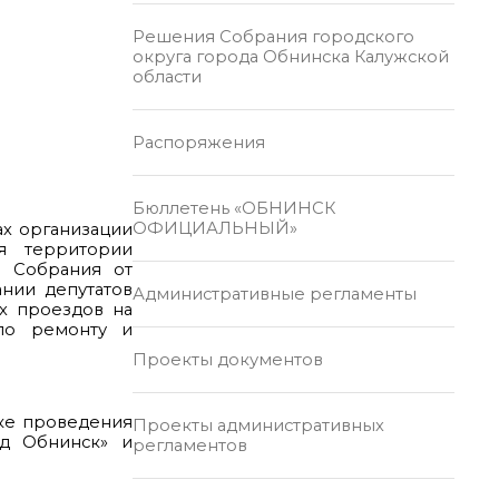
Решения Собрания городского
округа города Обнинска Калужской
области
Распоряжения
Бюллетень «ОБНИНСК
ОФИЦИАЛЬНЫЙ»
ах организации
я территории
о Собрания от
ании депутатов
Административные регламенты
х проездов на
по ремонту и
Проекты документов
дке проведения
Проекты административных
од Обнинск» и
регламентов