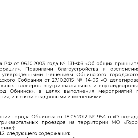
на РФ от 06.10.2003 года № 131-ФЗ «Об общих принцип
рации», Правилами благоустройства и озеленени
», утвержденными Решением Обнинского городског
ского Собрания от 27.10.2015 № 14-03 «О делегиров
ексных проверок внутриквартальных и внутридворовы
род Обнинск», в целях выполнения мероприятий 
ния, и в связи с кадровыми изменениями
ации города Обнинска от 18.05.2012 № 954-п «О поря
триквартальных проездов на территории МО «Гор
ение):
.1.2. следующего содержания: