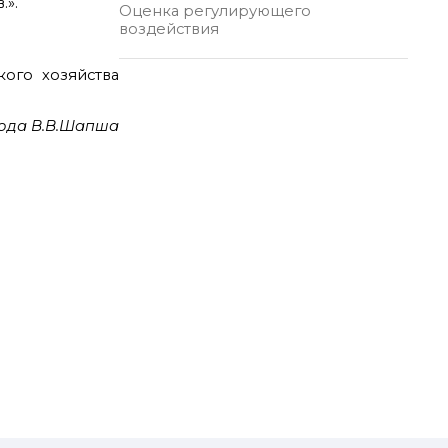
.».
Оценка регулирующего
воздействия
кого хозяйства
ода В.В.Шапша