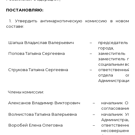
ПОСТАНОВЛЯЮ:
1. Утвердить антинаркотическую комиссию в новом
составе:
Шапша Владислав Валерьевич
–
председатель ко
города,
Попова Татьяна Сергеевна
–
заместитель 
заместитель гл
социальным вопр
Струкова Татьяна Сергеевна
–
ответственный с
отдела опе
Администрации г
Члены комиссии:
Алексанов Владимир Викторович
–
начальник ОМВ
согласованию);
Волнистова Татьяна Валерьевна
–
начальник Упр
Администрации 
Воробей Елена Олеговна
–
ответственный 
несовершенно