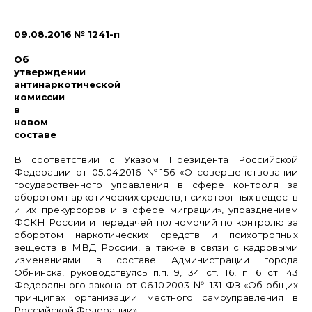
09.08.2016
№
1241-п
Об
утверждении
антинаркотической
комиссии
в
новом
составе
В соответствии с Указом Президента Российской
Федерации от 05.04.2016 №156 «О совершенствовании
государственного управления в сфере контроля за
оборотом наркотических средств, психотропных веществ
и их прекурсоров и в сфере миграции», упразднением
ФСКН России и передачей полномочий по контролю за
оборотом наркотических средств и психотропных
веществ в МВД России, а также в связи с кадровыми
изменениями в составе Администрации города
Обнинска, руководствуясь п.п. 9, 34 ст. 16, п. 6 ст. 43
Федерального закона от 06.10.2003 № 131-ФЗ «Об общих
принципах организации местного самоуправления в
Российской Федерации»,