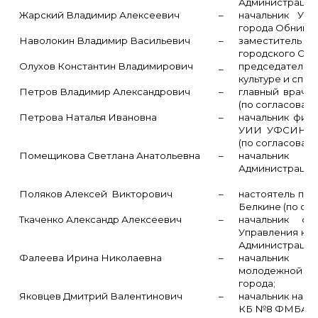
Администрации 
Жарский Владимир Алексеевич
–
начальник Упр
города Обнинск
Наволокин Владимир Васильевич
–
заместитель 
городского Соб
Олухов Константин Владимирович
_
председатель
культуре и спо
Петров Владимир Александрович
–
главный врач
(по согласовани
Петрова Наталья Ивановна
–
начальник фил
УИИ УФСИН Ро
(по согласовани
Помещикова Светлана Анатольевна
–
начальник 
Администрации 
Поляков Алексей Викторович
–
настоятель при
Белкине (по со
Ткаченко Александр Алексеевич
–
начальник о
Управления кул
Администрации 
Фалеева Ирина Николаевна
–
начальник 
молодежной 
города;
Яковцев Дмитрий Валентинович
–
начальник нарк
КБ №8 ФМБА Ро