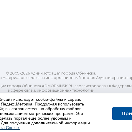
© 2009-2026 Администрация города Обнинска.
и материалов ссылка на информационный портал Администрации го
ии города Обнинска ADMOBNINSK.RU зарегистрирован в Федеральн
в сфере связи, информационных технологий
ассовых коммуникаций (Роскомнадзор) 24 июля 2018 года.
Свидетельство о регистрации Эл № ФС77-73321
б-сайт использует cookie-файлы и сервис
и Яндекс.Метрика. Продолжая использовать
-распорядительный орган) городского округа "Город Обнинск". Глав
йт, вы соглашаетесь на обработку файлов
ес электронной почты Редакции: redactor@admobninsk.ru
При
использованием метрических программ. Это
Телефон Редакции: +7 (484) 395-85-85
делать портал еще более удобным и
Настоящий ресурс содержит материалы 18+
 Для получения дополнительной информации
олитика в отношении обработки персональных данных
ка Cookie.