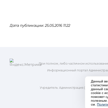
Дата публикации: 25.05.2016 11:22
При полном, либо частичном использовани
Информационный портал Администрац
и м
Данный ве
статистик
Учредитель: Администрация (исполнительно
данный са
Адр
cookie с 
поможет с
полезным.
П
см.
Полити