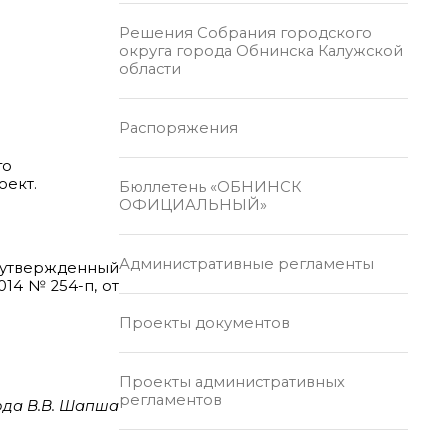
Решения Собрания городского
округа города Обнинска Калужской
области
Распоряжения
го
оект.
Бюллетень «ОБНИНСК
ОФИЦИАЛЬНЫЙ»
Административные регламенты
 утвержденный
014 № 254-п, от
Проекты документов
Проекты административных
регламентов
ода В.В. Шапша