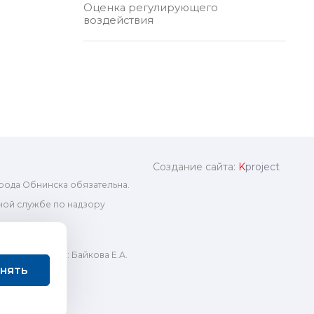
Оценка регулирующего
воздействия
Создание сайта:
K
project
рода Обнинска обязательна.
ой службе по надзору
ный редактор: Байкова Е.А.
нять