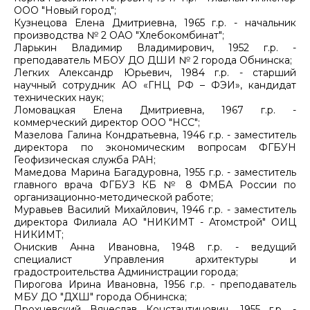
ООО "Новый город";
Кузнецова Елена Дмитриевна, 1965 г.р. - начальник
производства № 2 ОАО "Хлебокомбинат";
Ларькин Владимир Владимирович, 1952 г.р. -
преподаватель МБОУ ДО ДШИ № 2 города Обнинска;
Легких Александр Юрьевич, 1984 г.р. - старший
научный сотрудник АО «ГНЦ РФ – ФЭИ», кандидат
технических наук;
Ломовацкая Елена Дмитриевна, 1967 г.р. -
коммерческий директор ООО "НСС";
Мазелова Галина Кондратьевна, 1946 г.р. - заместитель
директора по экономическим вопросам ФГБУН
Геофизическая служба РАН;
Мамедова Марина Багадуровна, 1955 г.р. - заместитель
главного врача ФГБУЗ КБ № 8 ФМБА России по
организационно-методической работе;
Муравьев Василий Михайлович, 1946 г.р. - заместитель
директора Филиала АО "НИКИМТ - Атомстрой" ОИЦ
НИКИМТ;
Онискив Анна Ивановна, 1948 г.р. - ведущий
специалист Управления архитектуры и
градостроительства Администрации города;
Пирогова Ирина Ивановна, 1956 г.р. - преподаватель
МБУ ДО "ДХШ" города Обнинска;
Прохневский Вячеслав Константинович, 1955 г.р. -