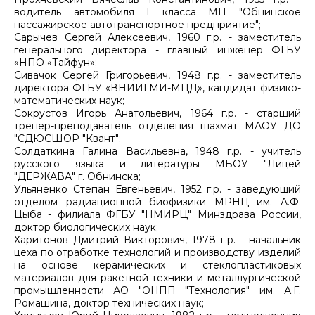
водитель автомобиля I класса МП "Обнинское
пассажирское автотранспортное предприятие";
Сарычев Сергей Алексеевич, 1960 г.р. - заместитель
генерального директора - главный инженер ФГБУ
«НПО «Тайфун»;
Сивачок Сергей Григорьевич, 1948 г.р. - заместитель
директора ФГБУ «ВНИИГМИ-МЦД», кандидат физико-
математических наук;
Сокрустов Игорь Анатольевич, 1964 г.р. - старший
тренер-преподаватель отделения шахмат МАОУ ДО
"СДЮСШОР "Квант";
Солдаткина Галина Васильевна, 1948 г.р. - учитель
русского языка и литературы МБОУ "Лицей
"ДЕРЖАВА" г. Обнинска;
Ульяненко Степан Евгеньевич, 1952 г.р. - заведующий
отделом радиационной биофизики МРНЦ им. А.Ф.
Цыба - филиала ФГБУ "НМИРЦ" Минздрава России,
доктор биологических наук;
Харитонов Дмитрий Викторович, 1978 г.р. - начальник
цеха по отработке технологий и производству изделий
на основе керамических и стеклопластиковых
материалов для ракетной техники и металлургической
промышленности АО "ОНПП "Технология" им. А.Г.
Ромашина, доктор технических наук;