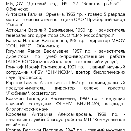
МБДОУ "Детский сад № 27 "Золотая рыбка" г.
Обнинска;
Антонова Галина Юрьевна, 1955 г.р. - гравер 5 разряда
монтажно-испытательного цеха ОАО "Приборный завод
"Сигнал";
Артюшин Василий Васильевич, 1950 г.р. - заместитель
генерального директора ООО "СМУ Мособлстрой";
Бачина Наталия Викторовна, 1961 г.р. - директор МБОУ
"СОШ № 16" г. Обнинска;
Гогулина Раиса Васильевна, 1957 г.р. - заместитель
директора по учебно-производственной работе
ГАПОУ КО "Обнинский колледж технологий и услуг";
Грингоф Иосиф Генрихович, 1931 г.р. - главный научный
сотрудник ФГБУ "ВНИИСХМ", доктор биологических
наук, профессор;
Карпюк Тамара Анатольевна, 1967 г.р. - индивидуальный
предприниматель, директор салона красоты
"Любимая", косметолог;
Козьмин Геннадий Васильевич, 1950 г.р. - ведущий
научный сотрудник ФГБНУ ВНИИРАЭ, кандидат
биологических наук;
Королева Антонина Александровна, 1959 г.р. -
начальник службы благоустройства МП "Коммунальное
хозяйство";
Корпач Василий Петрович, 1947 г.р. - главный инженер