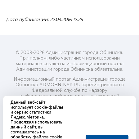
Дата публикации: 27.04.2016 17:29
© 2009-2026 Администрация города Обнинска.
При полном, либо частичном использовании
материалов ссылка на информационный портал
Администрации города Обнинска обязательна.
Информационный портал Администрации города
Обнинска ADMOBNINSK.RU зарегистрирован в
Федеральной службе по надзору
в сфере связи, информационных технологий
и массовых коммуникаций (Роскомнадзор) 24 июля
Данный веб-сайт
2018 года.
использует cookie-файлы
и сервис статистики
Свидетельство о регистрации Эл № ФС77-73321
Яндекс.Метрика.
Продолжая использовать
Учредитель: Администрация (исполнительно-
данный сайт, вы
распорядительный орган) городского округа "Город
соглашаетесь на
Обнинск". Главный редактор: Байкова Е.А.
обработку файлов cookie