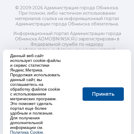
© 2009-2026 Администрация города Обнинска.
При полном, либо частичном использовании
материалов ссылка на информационный портал
Администрации города Обнинска обязательна.
Информационный портал Администрации города
Обнинска ADMOBNINSK.RU зарегистрирован в
Федеральной службе по надзору
в сфере связи, информационных технологий
и массовых коммуникаций (Роскомнадзор) 24 июля
Данный веб-сайт
2018 года.
использует cookie-файлы
и сервис статистики
Свидетельство о регистрации Эл № ФС77-73321
Яндекс.Метрика.
Продолжая использовать
Учредитель: Администрация (исполнительно-
данный сайт, вы
распорядительный орган) городского округа "Город
соглашаетесь на
Обнинск". Главный редактор: Байкова Е.А.
обработку файлов cookie
Адрес электронной почты Редакции:
Принять
с использованием
redactor@admobninsk.ru
метрических программ.
Телефон Редакции: +7 (484) 395-85-85
Это поможет сделать
Настоящий ресурс содержит материалы 18+
портал еще более
Политика в отношении обработки персональных
удобным и полезным.
Для получения
данных
дополнительной
информации см.
Политика Cookie.