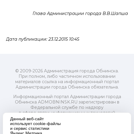
Глава Администрации города В.В.Шапша
Дата публикации: 23.12.2015 10:45
© 2009-2026 Администрация города Обнинска.
При полном, либо частичном использовании
материалов ссылка на информационный портал
Администрации города Обнинска обязательна.
Информационный портал Администрации города
Обнинска ADMOBNINSK.RU зарегистрирован в
Федеральной службе по надзору
в сфере связи, информационных технологий
и массовых коммуникаций (Роскомнадзор) 24 июля
Данный веб-сайт
2018 года.
использует cookie-файлы
и сервис статистики
Свидетельство о регистрации Эл № ФС77-73321
Яндекс.Метрика.