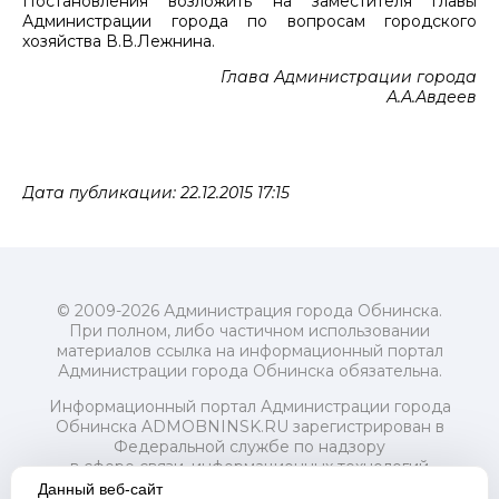
Постановления возложить на заместителя главы
Администрации города по вопросам городского
хозяйства В.В.Лежнина.
Глава Администрации города
А.А.Авдеев
Дата публикации: 22.12.2015 17:15
© 2009-2026 Администрация города Обнинска.
При полном, либо частичном использовании
материалов ссылка на информационный портал
Администрации города Обнинска обязательна.
Информационный портал Администрации города
Обнинска ADMOBNINSK.RU зарегистрирован в
Федеральной службе по надзору
в сфере связи, информационных технологий
и массовых коммуникаций (Роскомнадзор) 24 июля
Данный веб-сайт