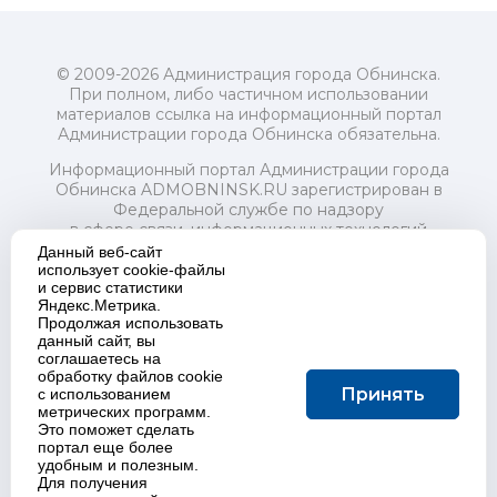
© 2009-2026 Администрация города Обнинска.
При полном, либо частичном использовании
материалов ссылка на информационный портал
Администрации города Обнинска обязательна.
Информационный портал Администрации города
Обнинска ADMOBNINSK.RU зарегистрирован в
Федеральной службе по надзору
в сфере связи, информационных технологий
и массовых коммуникаций (Роскомнадзор) 24 июля
Данный веб-сайт
2018 года.
использует cookie-файлы
и сервис статистики
Свидетельство о регистрации Эл № ФС77-73321
Яндекс.Метрика.
Продолжая использовать
Учредитель: Администрация (исполнительно-
данный сайт, вы
распорядительный орган) городского округа "Город
соглашаетесь на
Обнинск". Главный редактор: Байкова Е.А.
обработку файлов cookie
Адрес электронной почты Редакции:
Принять
с использованием
redactor@admobninsk.ru
метрических программ.
Телефон Редакции: +7 (484) 395-85-85
Это поможет сделать
Настоящий ресурс содержит материалы 18+
портал еще более
Политика в отношении обработки персональных
удобным и полезным.
Для получения
данных