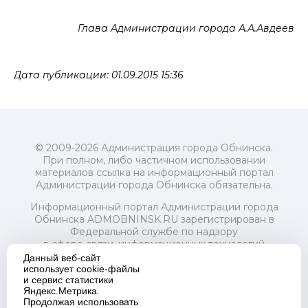
Глава Администрации города А.А.Авдеев
Дата публикации: 01.09.2015 15:36
© 2009-2026 Администрация города Обнинска.
При полном, либо частичном использовании
материалов ссылка на информационный портал
Администрации города Обнинска обязательна.
Информационный портал Администрации города
Обнинска ADMOBNINSK.RU зарегистрирован в
Федеральной службе по надзору
в сфере связи, информационных технологий
и массовых коммуникаций (Роскомнадзор) 24 июля
Данный веб-сайт
2018 года.
использует cookie-файлы
и сервис статистики
Свидетельство о регистрации Эл № ФС77-73321
Яндекс.Метрика.
Продолжая использовать
Учредитель: Администрация (исполнительно-