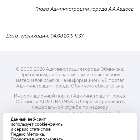
Глава Администрации города А.А.Авдеев
Дата публикации: 04.08.2015 11:37
© 2009-2026 Администрация города Обнинска.
При полном, либо частичном использовании
материалов ссылка на информационный портал
Администрации города Обнинска обязательна.
Информационный портал Администрации города
Обнинска ADMOBNINSK.RU зарегистрирован в
Федеральной службе по надзору
в сфере связи, информационных технологий
и массовых коммуникаций (Роскомнадзор) 24 июля
Данный веб-сайт
2018 года.
использует cookie-файлы
и сервис статистики
Свидетельство о регистрации Эл № ФС77-73321
Яндекс.Метрика.
Продолжая использовать
Учредитель: Администрация (исполнительно-