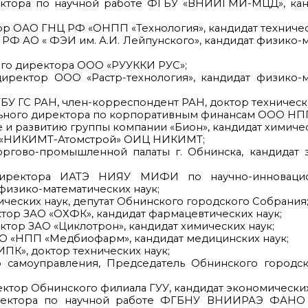
ректора по научной работе ФГБУ «ВНИИГМИ-МЦД», кан
р ОАО ГНЦ РФ «ОНПП «Технология», кандидат техничес
 РФ АО « ФЭИ им. А.И. Лейпунского», кандидат физико-
ого директора ООО «РУУККИ РУС»;
иректор ООО «Растр-технология», кандидат физико-м
У ГС РАН, член-корреспондент РАН, доктор технически
льного директора по корпоративным финансам ООО НПП
 и развитию группы компании «Бион», кандидат химичес
О «НИКИМТ-Атомстрой» ОИЦ НИКИМТ;
оргово-промышленной палаты г. Обнинска, кандидат 
директора ИАТЭ НИЯУ МИФИ по научно-инновацио
физико-математических наук;
ческих наук, депутат Обнинского городского Собрания
тор ЗАО «ОХФК», кандидат фармацевтических наук;
тор ЗАО «Циклотрон», кандидат химических наук;
О «НПП «Медбиофарм», кандидат медицинских наук;
К», доктор технических наук;
о самоуправления, Председатель Обнинского городск
ктор Обнинского филиала ГУУ, кандидат экономических 
иректора по научной работе ФГБНУ ВНИИРАЭ ФАНО 