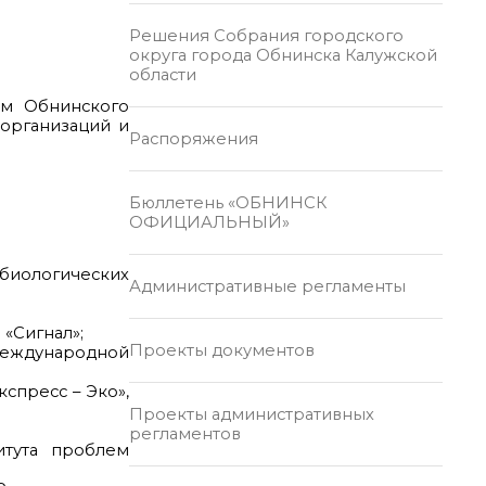
Решения Собрания городского
округа города Обнинска Калужской
области
ем Обнинского
организаций и
Распоряжения
Бюллетень «ОБНИНСК
ОФИЦИАЛЬНЫЙ»
биологических
Административные регламенты
«Сигнал»;
Проекты документов
 международной
спресс – Эко»,
Проекты административных
регламентов
итута проблем