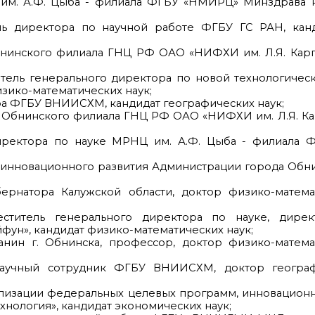
им. А.Ф. Цыба - филиала ФГБУ «НМИРЦ» Минздрава Р
ь директора по научной работе ФГБУ ГС РАН, канд
нинского филиала ГНЦ РФ ОАО «НИФХИ им. Л.Я. Карпо
итель генерального директора по новой технологиче
зико-математических наук;
ора ФГБУ ВНИИСХМ, кандидат географических наук;
 Обнинского филиала ГНЦ РФ ОАО «НИФХИ им. Л.Я. Ка
иректора по науке МРНЦ им. А.Ф. Цыба - филиала
 инновационного развития Администрации города Обни
ернатора Калужской области, доктор физико-математ
титель генерального директора по науке, дирек
ун», кандидат физико-математических наук;
нин г. Обнинска, профессор, доктор физико-математ
аучный сотрудник ФГБУ ВНИИСХМ, доктор географ
еализации федеральных целевых программ, инновацион
нология», кандидат экономических наук;