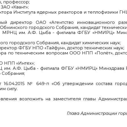
, профессор;
ЗАО «Квант»;
ектора Института ядерных реакторов и теплофизики 
ный директор ОАО «Агентство инновационного раз
 Обнинского городского Собрания, кандидат технически
ла МРНЦ им. А.Ф. Цыба - филиала ФГБУ «НМИРЦ» Минз
го городского Собрания, кандидат химических наук;
ректор ФГБУ НПО «Тайфун», доктор технических наук;
ора по техническим вопросам ООО НПП «Полёт», докт
О НПП «Интех»;
 им. А.Ф. Цыба - филиала ФГБУ «НМИРЦ» Минздрава Р
о Собрания;
т 16.04.2015 № 649-п «Об утверждении состава горо
им силу.
овления возложить на заместителя главы Администра
Глава Администрации горо