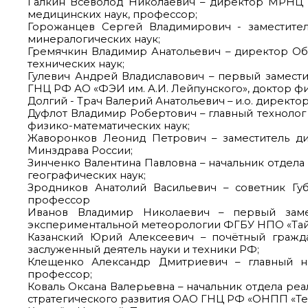
Галкин Всеволод Николаевич – директор МРНЦ 
медицинских наук, профессор;
Горожанцев Сергей Владимирович - заместител
минералогических наук;
Гремячкин Владимир Анатольевич – директор Об
технических наук;
Гулевич Андрей Владиславович – первый замест
ГНЦ РФ АО «ФЭИ им. А.И. Лейпунского», доктор фи
Долгий - Трач Валерий Анатольевич – и.о. директ
Дуфлот Владимир Робертович – главный технолог
физико-математических наук;
Жаворонков Леонид Петрович – заместитель д
Минздрава России;
Зинченко Валентина Павловна – начальник отдела
географических наук;
Зродников Анатолий Васильевич – советник Губ
профессор
Иванов Владимир Николаевич – первый замес
экспериментальной метеорологии ФГБУ НПО «Тайф
Казанский Юрий Алексеевич – почётный гражда
заслуженный деятель науки и техники РФ;
Клещенко Александр Дмитриевич – главный н
профессор;
Коваль Оксана Валерьевна – начальник отдела р
стратегического развития ОАО ГНЦ РФ «ОНПП «Тех