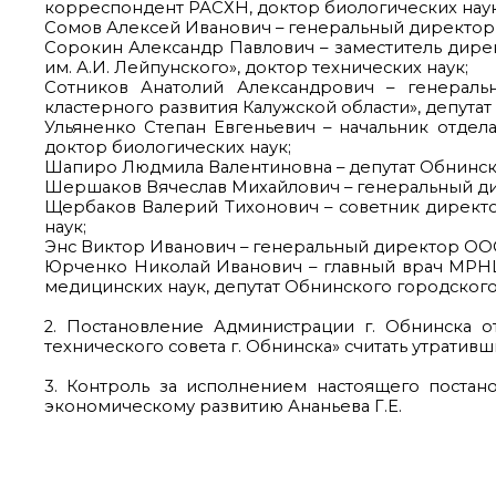
корреспондент РАСХН, доктор биологических наук
Сомов Алексей Иванович – генеральный директор 
Сорокин Александр Павлович – заместитель дир
им. А.И. Лейпунского», доктор технических наук;
Сотников Анатолий Александрович – генераль
кластерного развития Калужской области», депутат
Ульяненко Степан Евгеньевич – начальник отде
доктор биологических наук;
Шапиро Людмила Валентиновна – депутат Обнинско
Шершаков Вячеслав Михайлович – генеральный ди
Щербаков Валерий Тихонович – советник директ
наук;
Энс Виктор Иванович – генеральный директор ОО
Юрченко Николай Иванович – главный врач МРНЦ
медицинских наук, депутат Обнинского городског
2. Постановление Администрации г. Обнинска о
технического совета г. Обнинска» считать утративш
3. Контроль за исполнением настоящего постан
экономическому развитию Ананьева Г.Е.