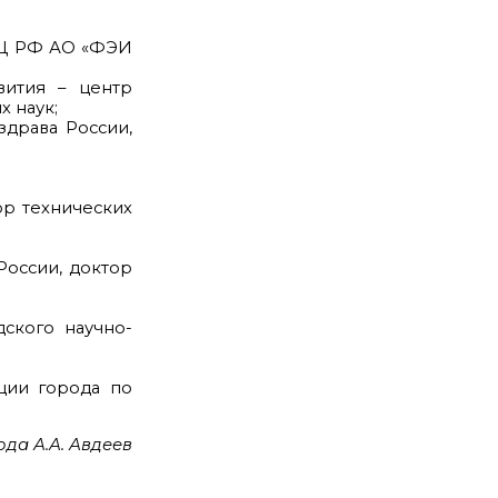
ГНЦ РФ АО «ФЭИ
вития – центр
х наук;
драва России,
ор технических
оссии, доктор
дского научно-
ции города по
да А.А. Авдеев