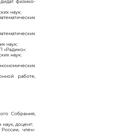
дидат физико-
ких наук;
математических
атематических
х наук;
 «Радико»;
ких наук;
экономических
нной работе,
;
ого Собрания,
наук, доцент;
России, член-