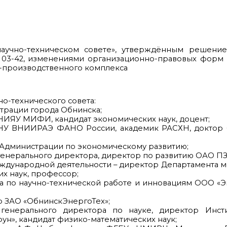
аучно-техническом совете», утверждённым решени
№03-42, изменениями организационно-правовых форм 
-производственного комплекса
но-технического совета:
трации города Обнинска;
НИЯУ МИФИ, кандидат экономических наук, доцент;
НУ ВНИИРАЭ ФАНО России, академик РАСХН, доктор 
ы Администрации по экономическому развитию;
генерального директора, директор по развитию ОАО ПЗ 
еждународной деятельности – директор Департамента
х наук, профессор;
а по научно-технической работе и инновациям ООО «Эк
р ЗАО «ОбнинскЭнергоТех»;
 генерального директора по науке, директор Инст
», кандидат физико-математических наук;