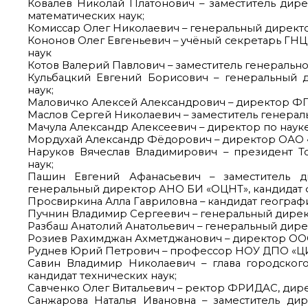
Ковалёв Николай Платонович – заместитель ди
математических наук;
Комиссар Олег Николаевич – генеральный директо
Кононов Олег Евгеньевич – учёный секретарь ГНЦ
наук
Котов Валерий Павлович – заместитель генеральн
Кульбацкий Евгений Борисович – генеральный д
наук;
Маловичко Алексей Александрович – директор ФГБ
Маслов Сергей Николаевич – заместитель генера
Мачула Александр Алексеевич – директор по науке
Мордухай Александр Фёдорович – директор ОА
Наруков Вячеслав Владимирович – президент Т
наук;
Пашин Евгений Афанасьевич – заместитель 
генеральный директор АНО БИ «ОЦНТ», кандидат 
Просвиркина Алла Гавриловна – кандидат географи
Пучнин Владимир Сергеевич – генеральный дирек
Разбаш Анатолий Анатольевич – генеральный дирек
Розиев Рахимджан Ахметджанович – директор ОО
Руднев Юрий Петрович – профессор НОУ ДПО «ЦИП
Савин Владимир Николаевич – глава городског
кандидат технических наук;
Савченко Олег Витальевич – ректор ФРИДАС, дире
Санжарова Наталья Ивановна – заместитель д