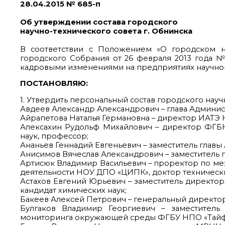
28.04.2015 № 685-п
Об утверждении состава городского
научно-технического совета г. Обнинска
В соответствии с Положением «О городском н
городского Собрания от 26 февраля 2013 года 
кадровыми изменениями на предприятиях научно
ПОСТАНОВЛЯЮ:
1. Утвердить персональный состав городского науч
Авдеев Александр Александрович – глава Админис
Айрапетова Наталья Германовна – директор ИАТЭ 
Алексахин Рудольф Михайлович – директор ФГБ
наук, профессор;
Ананьев Геннадий Евгеньевич – заместитель глав
Анисимов Вячеслав Александрович – заместитель 
Артисюк Владимир Васильевич – проректор по м
деятельности НОУ ДПО «ЦИПК», доктор технически
Астахов Евгений Юрьевич – заместитель директор
кандидат химических наук;
Бакеев Алексей Петрович – генеральный директо
Булгаков Владимир Георгиевич – заместитель
мониторинга окружающей среды ФГБУ НПО «Тайфун