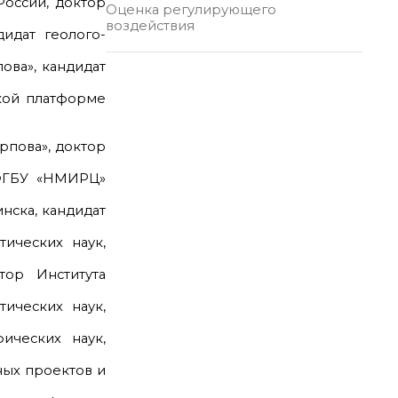
оссии, доктор
Оценка регулирующего
воздействия
идат геолого-
ва», кандидат
ской платформе
рпова», доктор
 ФГБУ «НМИРЦ»
нска, кандидат
ических наук,
тор Института
ических наук,
ических наук,
ных проектов и