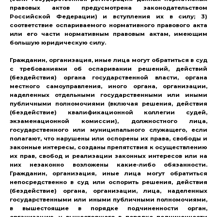
правовых актов предусмотрена законодательством
Российской Федерации) и вступления их в силу; 3)
соответствие оспариваемого нормативного правового акта
или его части нормативным правовым актам, имеющим
большую юридическую силу.
Гражданин, организация, иные лица могут обратиться в суд
с требованиями об оспаривании решений, действий
(бездействия) органа государственной власти, органа
местного самоуправления, иного органа, организации,
наделенных отдельными государственными или иными
публичными полномочиями (включая решения, действия
(бездействие) квалификационной коллегии судей,
экзаменационной комиссии), должностного лица,
государственного или муниципального служащего, если
полагают, что нарушены или оспорены их права, свободы и
законные интересы, созданы препятствия к осуществлению
их прав, свобод и реализации законных интересов или на
них незаконно возложены какие-либо обязанности.
Гражданин, организация, иные лица могут обратиться
непосредственно в суд или оспорить решения, действия
(бездействие) органа, организации, лица, наделенных
государственными или иными публичными полномочиями,
в вышестоящие в порядке подчиненности орган,
организацию, у вышестоящего в порядке подчиненности