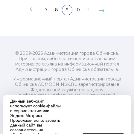
7
8
9
10
11
© 2009-2026 Администрация города Обнинска.
При полном, либо частичном использовании
материалов ссылка на информационный портал
Администрации города Обнинска обязательна.
Информационный портал Администрации города
Обнинска ADMOBNINSK.RU зарегистрирован в
Федеральной службе по надзору
в сфере связи, информационных технологий
и массовых коммуникаций (Роскомнадзор) 24 июля
Данный веб-сайт
2018 года.
использует cookie-файлы
и сервис статистики
Свидетельство о регистрации Эл № ФС77-73321
Яндекс.Метрика.
Продолжая использовать
Учредитель: Администрация (исполнительно-
данный сайт, вы
распорядительный орган) городского округа "Город
соглашаетесь на
Обнинск". Главный редактор: Байкова Е.А.