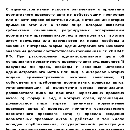
С административным исковым заявлением о признании
нормативного правового акта не действующим полностью
или в части вправе обратиться лица, в отношении которых
применен этот акт, а также лица, которые являются
субъектами отношений, регулируемых оспариваемым
нормативным правовым актом, если они полагают, что этим
актом нарушены или нарушаются их права, свободы и
законные интересы. Форма административного искового
заявления должна соответствовать требованиям ст. 209 КАС
РФ. При рассмотрении административного дела об
оспаривании нормативного правового акта суд выясняет: 1)
нарушены ли права, свободы и законные интересы
административного истца или лиц, в интересах которых
подано административное исковое заявление; 2)
соблюдены ли требования нормативных правовых актов,
устанавливающих: а) полномочия органа, организации,
должностного лица на принятие нормативных правовых
актов; б) форму и вид, в которых орган, организация,
должностное лицо вправе принимать нормативные
правовые акты; в) процедуру принятия оспариваемого
нормативного правового акта; г) правила введения
нормативных правовых актов в действие, в том числе
порядок опубликования, государственной регистрации
(если государственная регистрация данных нормативных