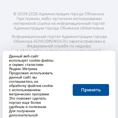
© 2009-2026 Администрация города Обнинска.
При полном, либо частичном использовании
материалов ссылка на информационный портал
Администрации города Обнинска обязательна.
Информационный портал Администрации города
Обнинска ADMOBNINSK.RU зарегистрирован в
Федеральной службе по надзору
в сфере связи, информационных технологий
и массовых коммуникаций (Роскомнадзор) 24 июля
Данный веб-сайт
2018 года.
использует cookie-файлы
и сервис статистики
Свидетельство о регистрации Эл № ФС77-73321
Яндекс.Метрика.
Продолжая использовать
Учредитель: Администрация (исполнительно-
данный сайт, вы
распорядительный орган) городского округа "Город
соглашаетесь на
Обнинск". Главный редактор: Байкова Е.А.
обработку файлов cookie
Адрес электронной почты Редакции:
Принять
с использованием
redactor@admobninsk.ru
метрических программ.
Телефон Редакции: +7 (484) 395-85-85
Это поможет сделать
Настоящий ресурс содержит материалы 18+
портал еще более
Политика в отношении обработки персональных
удобным и полезным.
Для получения
данных
дополнительной