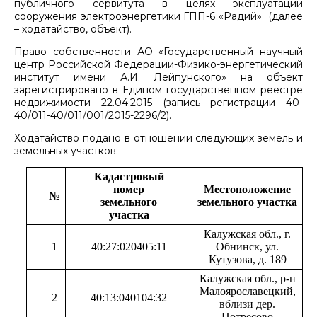
публичного сервитута в целях эксплуатации
сооружения электроэнергетики ГПП-6 «Радий» (далее
– ходатайство, объект).
Право собственности АО «Государственный научный
центр Российской Федерации-Физико-энергетический
институт имени А.И. Лейпунского» на объект
зарегистрировано в Едином государственном реестре
недвижимости 22.04.2015 (запись регистрации 40-
40/011-40/011/001/2015-2296/2).
Ходатайство подано в отношении следующих земель и
земельных участков:
Кадастровый
номер
Местоположение
№
земельного
земельного участка
участка
Калужская обл., г.
1
40:27:020405:11
Обнинск, ул.
Кутузова, д. 189
Калужская обл., р-н
Малоярославецкий,
2
40:13:040104:32
вблизи дер.
Потресово