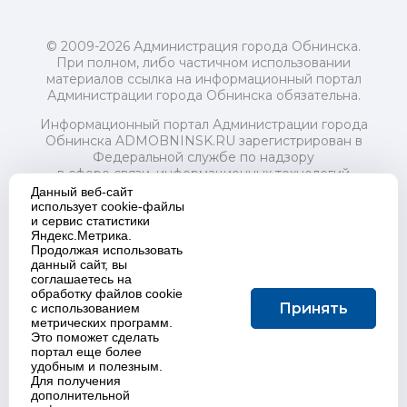
© 2009-2026 Администрация города Обнинска.
При полном, либо частичном использовании
материалов ссылка на информационный портал
Администрации города Обнинска обязательна.
Информационный портал Администрации города
Обнинска ADMOBNINSK.RU зарегистрирован в
Федеральной службе по надзору
в сфере связи, информационных технологий
и массовых коммуникаций (Роскомнадзор) 24 июля
Данный веб-сайт
2018 года.
использует cookie-файлы
и сервис статистики
Свидетельство о регистрации Эл № ФС77-73321
Яндекс.Метрика.
Продолжая использовать
Учредитель: Администрация (исполнительно-
данный сайт, вы
распорядительный орган) городского округа "Город
соглашаетесь на
Обнинск". Главный редактор: Байкова Е.А.
обработку файлов cookie
Адрес электронной почты Редакции:
Принять
с использованием
redactor@admobninsk.ru
метрических программ.
Телефон Редакции: +7 (484) 395-85-85
Это поможет сделать
Настоящий ресурс содержит материалы 18+
портал еще более
Политика в отношении обработки персональных
удобным и полезным.
Для получения
данных
дополнительной