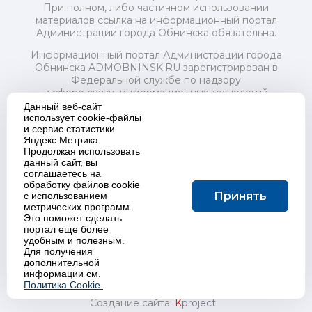
При полном, либо частичном использовании
материалов ссылка на информационный портал
Администрации города Обнинска обязательна.
Информационный портал Администрации города
Обнинска ADMOBNINSK.RU зарегистрирован в
Федеральной службе по надзору
в сфере связи, информационных технологий
и массовых коммуникаций (Роскомнадзор) 24 июля
Данный веб-сайт
2018 года.
использует cookie-файлы
и сервис статистики
Свидетельство о регистрации Эл № ФС77-73321
Яндекс.Метрика.
Продолжая использовать
Учредитель: Администрация (исполнительно-
данный сайт, вы
распорядительный орган) городского округа "Город
соглашаетесь на
Обнинск". Главный редактор: Байкова Е.А.
обработку файлов cookie
Адрес электронной почты Редакции:
Принять
с использованием
redactor@admobninsk.ru
метрических программ.
Телефон Редакции: +7 (484) 395-85-85
Это поможет сделать
Настоящий ресурс содержит материалы 18+
портал еще более
Политика в отношении обработки персональных
удобным и полезным.
Для получения
данных
дополнительной
информации см.
Политика Cookie.
Создание сайта:
K
project