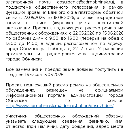
электронной почты obsujdenie@admobninsk.ru), в
подсистеме общественного голосования в рамках
функционирования Единого окна платформы обратной
связи с 22.05.2026 по 15.06.2026, а также посредством
записи в книге (журнале) учета посетителей
экспозиции Проекта, подлежащего рассмотрению на
общественных обсуждениях, с 22.05.2026 по 15.06.2026
по рабочим дням с 9.00 до 16.00 (перерыв на обед с
13.00 до 14.00) в здании, расположенном по адресу:
город Обнинск, ул. Победы, д. 22 (2 этаж), Управление
архитектуры и градостроительства администрации
города Обнинска.
Все замечания и предложение должны поступить не
позднее 16 часов 15.06.2026.
Проект, подлежащий рассмотрению на общественных
обсуждениях, размещен на официальном
информационном портале администрации города
Обнинска по ссылке:
http://www.admobninsk.ru/administration/obsuzhden/
.
Участники общественных обсуждений обязаны
указывать следующие сведения: фамилию, имя,
отчество (при наличии), дату рождения, адрес места