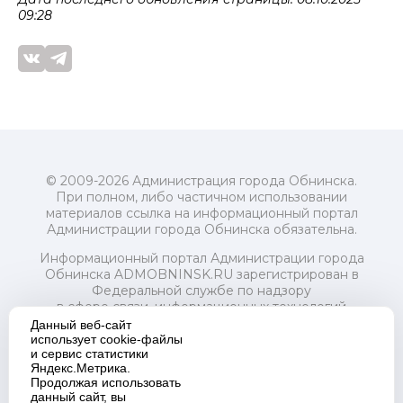
09:28
© 2009-2026 Администрация города Обнинска.
При полном, либо частичном использовании
материалов ссылка на информационный портал
Администрации города Обнинска обязательна.
Информационный портал Администрации города
Обнинска ADMOBNINSK.RU зарегистрирован в
Федеральной службе по надзору
в сфере связи, информационных технологий
и массовых коммуникаций (Роскомнадзор) 24 июля
Данный веб-сайт
2018 года.
использует cookie-файлы
и сервис статистики
Свидетельство о регистрации Эл № ФС77-73321
Яндекс.Метрика.
Продолжая использовать
Учредитель: Администрация (исполнительно-
данный сайт, вы
распорядительный орган) городского округа "Город