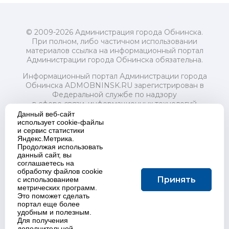
© 2009-2026 Администрация города Обнинска.
При полном, либо частичном использовании
материалов ссылка на информационный портал
Администрации города Обнинска обязательна.
Информационный портал Администрации города
Обнинска ADMOBNINSK.RU зарегистрирован в
Федеральной службе по надзору
в сфере связи, информационных технологий
и массовых коммуникаций (Роскомнадзор) 24 июля
Данный веб-сайт
2018 года.
использует cookie-файлы
и сервис статистики
Свидетельство о регистрации Эл № ФС77-73321
Яндекс.Метрика.
Продолжая использовать
Учредитель: Администрация (исполнительно-
данный сайт, вы
распорядительный орган) городского округа "Город
соглашаетесь на
Обнинск". Главный редактор: Байкова Е.А.
обработку файлов cookie
Адрес электронной почты Редакции:
Принять
с использованием
redactor@admobninsk.ru
метрических программ.
Телефон Редакции: +7 (484) 395-85-85
Это поможет сделать
Настоящий ресурс содержит материалы 18+
портал еще более
Политика в отношении обработки персональных
удобным и полезным.
Для получения
данных
дополнительной