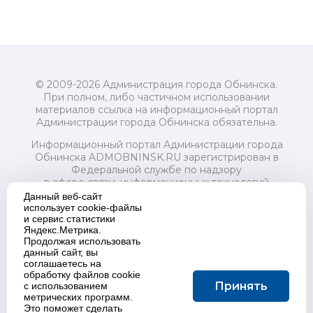
© 2009-2026 Администрация города Обнинска.
При полном, либо частичном использовании
материалов ссылка на информационный портал
Администрации города Обнинска обязательна.
Информационный портал Администрации города
Обнинска ADMOBNINSK.RU зарегистрирован в
Федеральной службе по надзору
в сфере связи, информационных технологий
и массовых коммуникаций (Роскомнадзор) 24 июля
Данный веб-сайт
2018 года.
использует cookie-файлы
и сервис статистики
Свидетельство о регистрации Эл № ФС77-73321
Яндекс.Метрика.
Продолжая использовать
Учредитель: Администрация (исполнительно-
данный сайт, вы
распорядительный орган) городского округа "Город
соглашаетесь на
Обнинск". Главный редактор: Байкова Е.А.
обработку файлов cookie
Адрес электронной почты Редакции:
Принять
с использованием
redactor@admobninsk.ru
метрических программ.
Телефон Редакции: +7 (484) 395-85-85
Это поможет сделать