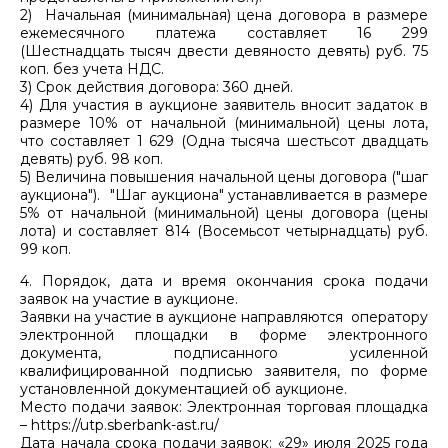
2) Начальная (минимальная) цена договора в размере
ежемесячного платежа составляет 16 299
(Шестнадцать тысяч двести девяносто девять) руб. 75
коп. без учета НДС.
3) Срок действия договора: 360 дней.
4) Для участия в аукционе заявитель вносит задаток в
размере 10% от начальной (минимальной) цены лота,
что составляет 1 629 (Одна тысяча шестьсот двадцать
девять) руб. 98 коп.
5) Величина повышения начальной цены договора ("шаг
аукциона"). "Шаг аукциона" устанавливается в размере
5% от начальной (минимальной) цены договора (цены
лота) и составляет 814 (Восемьсот четырнадцать) руб.
99 коп.
4. Порядок, дата и время окончания срока подачи
заявок на участие в аукционе.
Заявки на участие в аукционе направляются оператору
электронной площадки в форме электронного
документа, подписанного усиленной
квалифицированной подписью заявителя, по форме
установленной документацией об аукционе.
Место подачи заявок: Электронная торговая площадка
– https://utp.sberbank-ast.ru/
Дата начала срока подачи заявок: «29» июля 2025 года