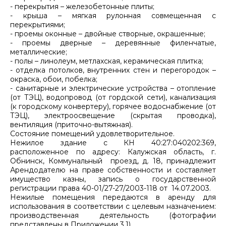
- перекрытия – железобетонные плиты;
- крыша – мягкая рулонная совмещенная с
перекрытиями;
- проемы оконные – двойные створные, окрашенные;
- проемы дверные – деревянные филенчатые,
металлические;
- полы – линолеум, метлахская, керамическая плитка;
- отделка потолков, внутренних стен и перегородок –
окраска, обои, побелка;
- санитарные и электрические устройства – отопление
(от ТЭЦ), водопровод (от гордской сети), канализация
(к городскому конвертеру), горячее водоснабжение (от
ТЭЦ), электроосвещение (скрытая проводка),
вентиляция (приточно-вытяжная).
Состояние помещений удовлетворительное.
Нежилое здание с КН 40:27:040202:369,
расположенное по адресу: Калужская область, г.
Обнинск, Коммунальный проезд, д. 18, принадлежит
Арендодателю на праве собственности и составляет
имущество казны, запись о государственной
регистрации права 40-01/27-27/2003-118 от 14.07.2003.
Нежилые помещения передаются в аренду для
использования в соответствии с целевым назначением:
производственная деятельность (фотографии
представлены в Приложении 3.1).