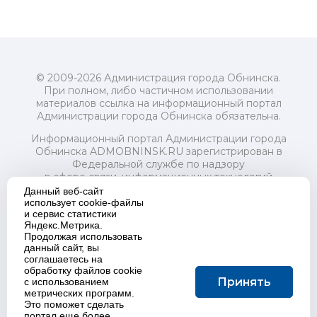
© 2009-2026 Администрация города Обнинска.
При полном, либо частичном использовании
материалов ссылка на информационный портал
Администрации города Обнинска обязательна.
Информационный портал Администрации города
Обнинска ADMOBNINSK.RU зарегистрирован в
Федеральной службе по надзору
в сфере связи, информационных технологий
и массовых коммуникаций (Роскомнадзор) 24 июля
Данный веб-сайт
2018 года.
использует cookie-файлы
и сервис статистики
Свидетельство о регистрации Эл № ФС77-73321
Яндекс.Метрика.
Продолжая использовать
Учредитель: Администрация (исполнительно-
данный сайт, вы
распорядительный орган) городского округа "Город
соглашаетесь на
Обнинск". Главный редактор: Байкова Е.А.
обработку файлов cookie
Адрес электронной почты Редакции:
Принять
с использованием
redactor@admobninsk.ru
метрических программ.
Телефон Редакции: +7 (484) 395-85-85
Это поможет сделать
Настоящий ресурс содержит материалы 18+
портал еще более