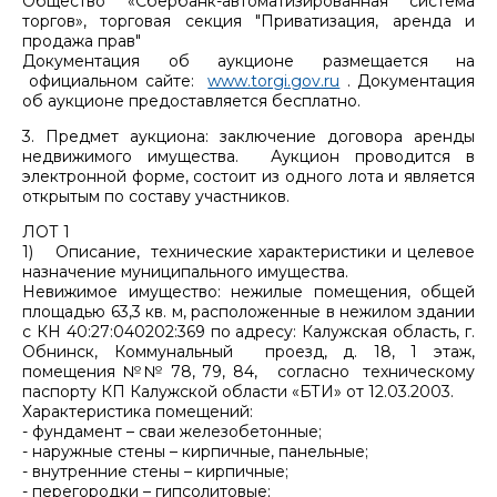
Общество «Сбербанк-автоматизированная система
торгов», торговая секция "Приватизация, аренда и
продажа прав"
Документация об аукционе размещается на
официальном сайте:
www.torgi.gov.ru
. Документация
об аукционе предоставляется бесплатно.
3. Предмет аукциона: заключение договора аренды
недвижимого имущества. Аукцион проводится в
электронной форме, состоит из одного лота и является
открытым по составу участников.
ЛОТ 1
1) Описание, технические характеристики и целевое
назначение муниципального имущества.
Невижимое имущество: нежилые помещения, общей
площадью 63,3 кв. м, расположенные в нежилом здании
с КН 40:27:040202:369 по адресу: Калужская область, г.
Обнинск, Коммунальный проезд, д. 18, 1 этаж,
помещения №№ 78, 79, 84, согласно техническому
паспорту КП Калужской области «БТИ» от 12.03.2003.
Характеристика помещений:
- фундамент – сваи железобетонные;
- наружные стены – кирпичные, панельные;
- внутренние стены – кирпичные;
- перегородки – гипсолитовые;