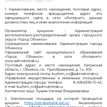
28 июля 2025 года 15:09
1. Наименование, место нахождения, почтовый адрес,
номера телефонов арендодателя, адрес его
официального сайта в сети «Интернет», данные
должностных лиц и иная аналогичная информация
Организатор аукциона - Администрация
(исполнительно-распорядительный орган) городского
округа «Город Обнинск»
Сокращенное наименование: Администрации города
Обнинска
Официальный сайт муниципального образования
«Город Обнинск» в сети «Интернет»:
www.admobninsk.ru.
Почтовый адрес и место нахождения: Калужская
область, г. Обнинск, пл. Преображения, д. 1 к. 305
Адрес электронной почты: kuzhim_nv@admobninsk.ru
Управление имущественных и земельных отношений
Администрации города, телефон 8 (484)396-10-43,
e-mail: kuzhim_nv@admobninsk.ru
Контактное лицо: Кужим Наталья Владимировна
2. Электронная площадка, на которой проводится
аукцион:
https://utp.sberbank-ast.ru/
Акционерное