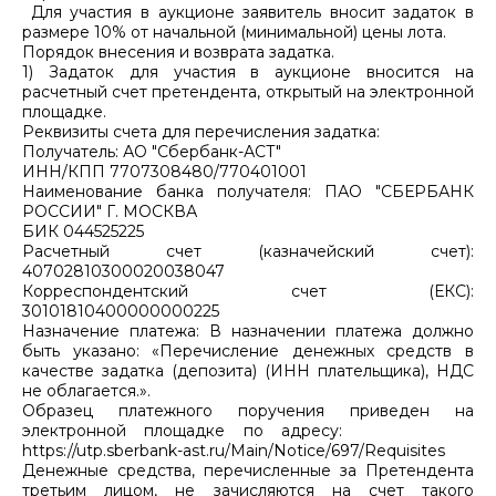
Для участия в аукционе заявитель вносит задаток в
размере 10% от начальной (минимальной) цены лота.
Порядок внесения и возврата задатка.
1) Задаток для участия в аукционе вносится на
расчетный счет претендента, открытый на электронной
площадке.
Реквизиты счета для перечисления задатка:
Получатель: АО "Сбербанк-АСТ"
ИНН/КПП 7707308480/770401001
Наименование банка получателя: ПАО "СБЕРБАНК
РОССИИ" Г. МОСКВА
БИК 044525225
Расчетный счет (казначейский счет):
40702810300020038047
Корреспондентский счет (ЕКС):
30101810400000000225
Назначение платежа: В назначении платежа должно
быть указано: «Перечисление денежных средств в
качестве задатка (депозита) (ИНН плательщика), НДС
не облагается.».
Образец платежного поручения приведен на
электронной площадке по адресу:
https://utp.sberbank-ast.ru/Main/Notice/697/Requisites
Денежные средства, перечисленные за Претендента
третьим лицом, не зачисляются на счет такого