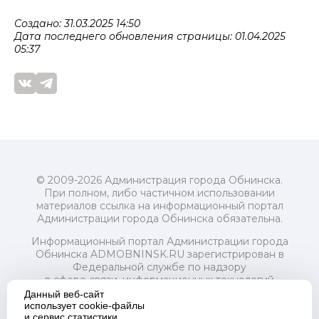
Создано: 31.03.2025 14:50
Дата последнего обновления страницы: 01.04.2025
05:37
© 2009-2026 Администрация города Обнинска.
При полном, либо частичном использовании
материалов ссылка на информационный портал
Администрации города Обнинска обязательна.
Информационный портал Администрации города
Обнинска ADMOBNINSK.RU зарегистрирован в
Федеральной службе по надзору
в сфере связи, информационных технологий
и массовых коммуникаций (Роскомнадзор) 24 июля
Данный веб-сайт
2018 года.
использует cookie-файлы
и сервис статистики
Свидетельство о регистрации Эл № ФС77-73321