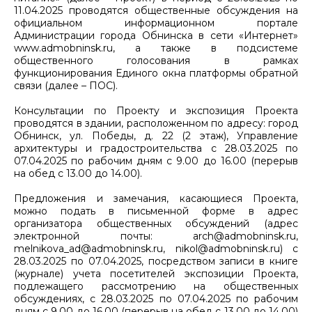
11.04.2025 проводятся общественные обсуждения на
официальном информационном портале
Администрации города Обнинска в сети «Интернет»
www.admobninsk.ru, а также в подсистеме
общественного голосования в рамках
функционирования Единого окна платформы обратной
связи (далее – ПОС).
Консультации по Проекту и экспозиция Проекта
проводятся в здании, расположенном по адресу: город
Обнинск, ул. Победы, д. 22 (2 этаж), Управление
архитектуры и градостроительства с 28.03.2025 по
07.04.2025 по рабочим дням с 9.00 до 16.00 (перерыв
на обед с 13.00 до 14.00).
Предложения и замечания, касающиеся Проекта,
можно подать в письменной форме в адрес
организатора общественных обсуждений (адрес
электронной почты: arch@admobninsk.ru,
melnikova_ad@admobninsk.ru, nikol@admobninsk.ru) с
28.03.2025 по 07.04.2025, посредством записи в книге
(журнале) учета посетителей экспозиции Проекта,
подлежащего рассмотрению на общественных
обсуждениях, с 28.03.2025 по 07.04.2025 по рабочим
дням с 9.00 до 16.00 (перерыв на обед с 13.00 до 14.00)