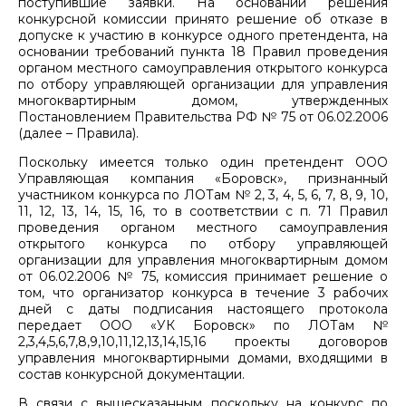
поступившие заявки. На основании решения
конкурсной комиссии принято решение об отказе в
допуске к участию в конкурсе одного претендента, на
основании требований пункта 18 Правил проведения
органом местного самоуправления открытого конкурса
по отбору управляющей организации для управления
многоквартирным домом, утвержденных
Постановлением Правительства РФ № 75 от 06.02.2006
(далее – Правила).
Поскольку имеется только один претендент ООО
Управляющая компания «Боровск», признанный
участником конкурса по ЛОТам № 2, 3, 4, 5, 6, 7, 8, 9, 10,
11, 12, 13, 14, 15, 16, то в соответствии с п. 71 Правил
проведения органом местного самоуправления
открытого конкурса по отбору управляющей
организации для управления многоквартирным домом
от 06.02.2006 № 75, комиссия принимает решение о
том, что организатор конкурса в течение 3 рабочих
дней с даты подписания настоящего протокола
передает ООО «УК Боровск» по ЛОТам №
2,3,4,5,6,7,8,9,10,11,12,13,14,15,16 проекты договоров
управления многоквартирными домами, входящими в
состав конкурсной документации.
В связи с вышесказанным поскольку на конкурс по