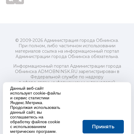
© 2009-2026 Администрация города Обнинска.
При полном, либо частичном использовании
материалов ссылка на информационный портал
Администрации города Обнинска обязательна.
Информационный портал Администрации города
Обнинска ADMOBNINSK.RU зарегистрирован в
Федеральной службе по надзору
в сфере связи, информационных технологий
и массовых коммуникаций (Роскомнадзор) 24 июля
Данный веб-сайт
2018 года.
использует cookie-файлы
и сервис статистики
Свидетельство о регистрации Эл № ФС77-73321
Яндекс.Метрика.
Продолжая использовать
Учредитель: Администрация (исполнительно-
данный сайт, вы
распорядительный орган) городского округа "Город
соглашаетесь на
Обнинск". Главный редактор: Байкова Е.А.
обработку файлов cookie
Адрес электронной почты Редакции:
Принять
с использованием
redactor@admobninsk.ru
метрических программ.