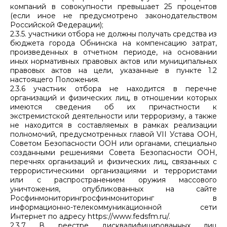
компаний в совокупности превышает 25 процентов
(если иное не предусмотрено законодательством
Российской Федерации);
2.3.5. участники отбора не должны получать средства из
бюджета города Обнинска на компенсацию затрат,
произведенных в отчетном периоде, на основании
иных нормативных правовых актов или муниципальных
правовых актов на цели, указанные в пункте 1.2
настоящего Положения.
2.3.6 участник отбора не находится в перечне
организаций и физических лиц, в отношении которых
имеются сведения об их причастности к
экстремистской деятельности или терроризму, а также
не находится в составляемых в рамках реализации
полномочий, предусмотренных главой VII Устава ООН,
Советом Безопасности ООН или органами, специально
созданными решениями Совета Безопасности ООН,
перечнях организаций и физических лиц, связанных с
террористическими организациями и террористами
или с распространением оружия массового
уничтожения, опубликованных на сайте
Росфинмониторингросфинмониторинг в
информационно-телекоммуникационной сети
Интернет по адресу https://www.fedsfm.ru/.
2.3.7 В реестре дисквалифицированных лиц