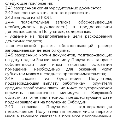
следующие приложения:
2.4.1 заверенная копия учредительных документов;
2.4.2 заверенная копия штатного расписания;
2.4.3 выписка из ЕГРЮЛ;
2.4.4 пояснительная записка, обосновывающая
необходимость (нуждаемость) в предоставлении
денежных средств Получателя, содержащая:
- указание на предполагаемые цели расходования
денежных средств;
-экономический расчет, обосновывающий размер
запрашиваемой денежной суммы;
2.4.5 заверенные копии документов, подтверждающих
на дату подачи Заявки наличие у Получателя на праве
собственности или ином законном основании
помещений, необходимых для оказания услуг
субъектам малого и среднего предпринимательства;
2.4.6 справка из бухгалтерии Получателя,
подтверждающая выплату работникам Получателя
средней заработной платы не ниже полуторакратной
величины прожиточного минимума в Калужской
области, за отчетный период, предшествующий дате
подачи заявления на получение Субсидии;
2.4.7 справка Получателя, подтверждающая
ненахождение Получателя на первое число первого
месяца текущего квартала в процессе реорганизации,