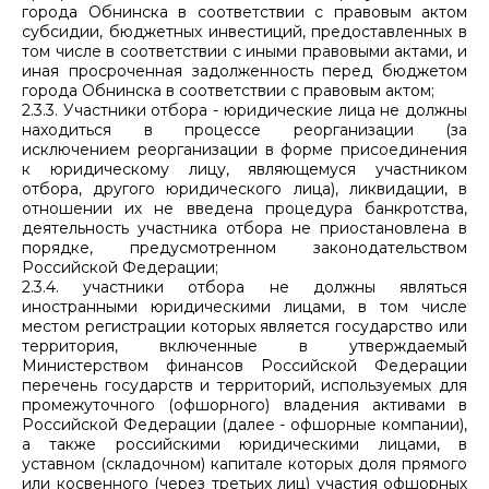
города Обнинска в соответствии с правовым актом
субсидии, бюджетных инвестиций, предоставленных в
том числе в соответствии с иными правовыми актами, и
иная просроченная задолженность перед бюджетом
города Обнинска в соответствии с правовым актом;
2.3.3. Участники отбора - юридические лица не должны
находиться в процессе реорганизации (за
исключением реорганизации в форме присоединения
к юридическому лицу, являющемуся участником
отбора, другого юридического лица), ликвидации, в
отношении их не введена процедура банкротства,
деятельность участника отбора не приостановлена в
порядке, предусмотренном законодательством
Российской Федерации;
2.3.4. участники отбора не должны являться
иностранными юридическими лицами, в том числе
местом регистрации которых является государство или
территория, включенные в утверждаемый
Министерством финансов Российской Федерации
перечень государств и территорий, используемых для
промежуточного (офшорного) владения активами в
Российской Федерации (далее - офшорные компании),
а также российскими юридическими лицами, в
уставном (складочном) капитале которых доля прямого
или косвенного (через третьих лиц) участия офшорных